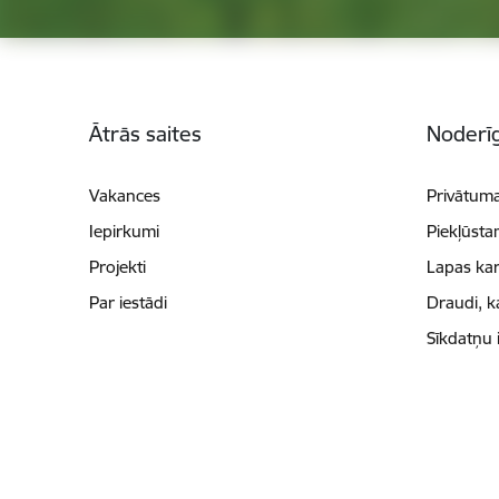
Kājene
Ātrās saites
Noderīg
Vakances
Privātuma
Iepirkumi
Piekļūsta
Projekti
Lapas kar
Par iestādi
Draudi, k
Sīkdatņu 