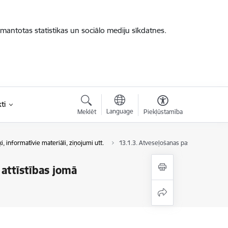
zmantotas statistikas un sociālo mediju sīkdatnes.
ti
Language
Meklēt
Piekļūstamība
i, informatīvie materiāli, ziņojumi utt.
13.1.3. Atveseļošanas pasākumi vides u
 attīstības jomā