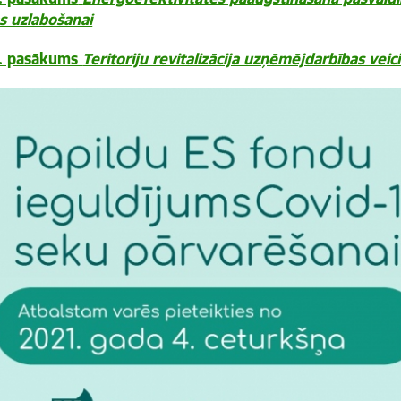
as uzlabošanai
3. pasākums
Teritoriju revitalizācija uzņēmējdarbības veic