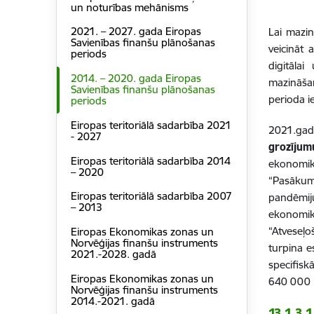
un noturības mehānisms
2021. – 2027. gada Eiropas
Lai mazin
Savienības finanšu plānošanas
veicināt
periods
digitāla
2014. – 2020. gada Eiropas
mazināšan
Savienības finanšu plānošanas
perioda i
periods
Eiropas teritoriālā sadarbība 2021
2021.g
- 2027
grozījum
Eiropas teritoriālā sadarbība 2014
ekonomik
– 2020
“
Pasākum
Eiropas teritoriālā sadarbība 2007
pandēmiju
– 2013
ekonomik
“Atveseļo
Eiropas Ekonomikas zonas un
Norvēģijas finanšu instruments
turpina e
2021.-2028. gadā
specifisk
Eiropas Ekonomikas zonas un
640 000
Norvēģijas finanšu instruments
2014.-2021. gadā
13.1.3
.