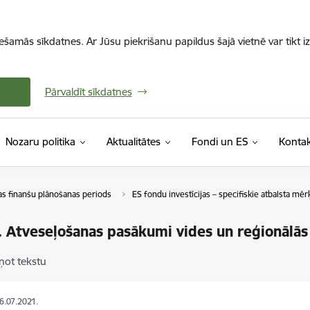
iešamās sīkdatnes. Ar Jūsu piekrišanu papildus šajā vietnē var tikt i
Pārvaldīt sīkdatnes
Nozaru politika
Aktualitātes
Fondi un ES
Kontak
as finanšu plānošanas periods
ES fondu investīcijas – specifiskie atbalsta mērķ
. Atveseļošanas pasākumi vides un reģionālās
ņot tekstu
26.07.2021.