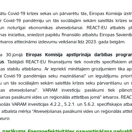
ātu Covid-19 krīzes sekas un pārvarētu tās, Eiropas Komisija izst
 ar Covid-19 pandēmiju un tās sociālajām sekām
saistītās krīzes
i un noturīgai ekonomikas atveseļošanai. REACT-EU atbalsts p
as iniciatīva, sniedzot papildu finansiālo atbalstu Eiropas Savi
etvaros attiecināmo izdevumu veikšanai līdz 2023. gada beigām.
ada
30.jūnijā
Eiropas Komisija apstiprināja darbības progr
us
. Tādējādi
REACT-EU
finansējums tiek novirzīts specifiskiem
a
as stabilu atlabšanu.
Ar
iepriekš minētajiem grozījumiem tika apst
i Covid-19 pandēmijas seku mazināšanai
” un
ieguldījumu priori
 un tās sociālajām sekām saistītās krīzes seku pārvarēšanu un sag
as atveseļošanai”
. VARAM investīciju pasākumi tiek plānot
šanas pasākumi vides un reģionālās attīstības jomā” ietvaros.
REACT-
sošās VARAM investīcijas 4.2.2., 5.2.1. un 5.6.2. specifiskajos a
ā atbalsta mērķa “Atveseļošanas pasākumi vides un reģionālās attī
euro.
1. pasākums
Energoefektivitātes paaugstināšana pašvald