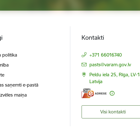
i
Kontakti
 politika
+371 66016740
E-pasts:
pasts@varam.gov.lv
mība
Peldu iela 25, Rīga, LV-
te
Latvija
as saņemti e-pastā
izvēles maiņa
Visi kontakti