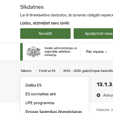
Pāriet uz lapas saturu
Sīkdatnes
Lai šī tīmekļvietne darbotos, tā izmanto obligāti nepiec
Lūdzu, atzīmējiet savu izvēli:
Noraidīt
Apstiprināt visas
Par mums
Sākums
Fondi un ES
2014. – 2020. gada Eiropas Savienīb
13.1.3
Dalība ES
ES normatīvie akti
Atska
LIFE programma
Publicēts: 
Eiropas Savienības Atveseļošanas