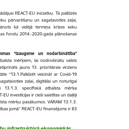
rādājusi REACT-EU iniciatīvu. Tā
palīdzēs
 seku pārvarēšanu un sagatavoties zaļai,
lānots kā vidējā termiņa krīzes seku
enības fondu 2014.-2020.gada plānošanas
ammas “Izaugsme un nodarbinātība”
tbalsta mērķiem
, lai nodrošinātu valsts
iprināts jauns 13. prioritārais virziens
tāte “13.1.Palīdzēt veicināt ar Covid-19
atavoties zaļai, digitālai un noturīgai
i 13.1.3. specifiskā atbalsta mērķa
EU investīcijas ir cieši saistītas un daļēji
tbalsta mērķu pasākumos
.
VARAM 13.1.3.
stības jomā” REACT–EU finansējums ir 83
ību infrastruktūrā ekonomiskās