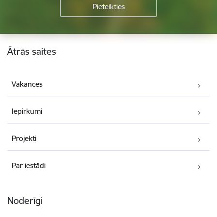
Kājene
Ātrās saites
Vakances
Iepirkumi
Projekti
Par iestādi
Noderīgi