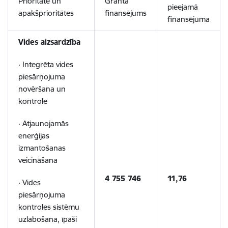
Prioritāte un
Granta
pieejamā
apakšprioritātes
finansējums
finansējuma
Vides aizsardzība
· Integrēta vides
piesārņojuma
novēršana un
kontrole
· Atjaunojamās
enerģijas
izmantošanas
veicināšana
4 755 746
11,76
· Vides
piesārņojuma
kontroles sistēmu
uzlabošana, īpaši