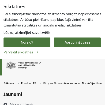
Pāriet uz lapas saturu
Sīkdatnes
Spied
lai meklētu
Enter
Lai šī tīmekļvietne darbotos, tā izmanto obligāti nepieciešamās
sīkdatnes. Ar Jūsu piekrišanu papildus šajā vietnē var tikt
izmantotas statistikas un sociālo mediju sīkdatnes.
Lūdzu, atzīmējiet savu izvēli:
Noraidīt
Apstiprināt visas
Pārvaldīt sīkdatnes
Sākums
Fondi un ES
Eiropas Ekonomikas zonas un Norvēģijas finanš
Jaunumi
Atskaņot tekstu