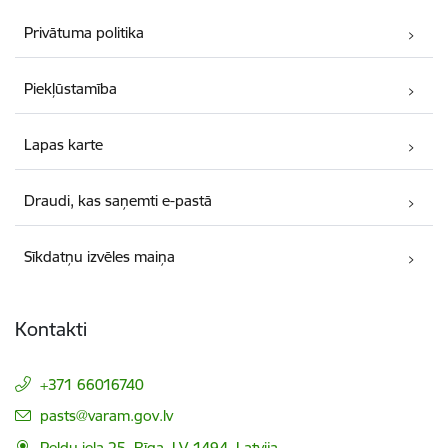
Privātuma politika
Piekļūstamība
Lapas karte
Draudi, kas saņemti e-pastā
Sīkdatņu izvēles maiņa
Kontakti
+371 66016740
E-pasts:
pasts@varam.gov.lv
Peldu iela 25, Rīga, LV-1494, Latvija