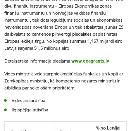
divu finanšu instrumentu – Eiropas Ekonomikas zonas
finanšu instrumentu un Norvēģijas valdības finanšu
instrumentu , tiek dots ieguldījums sociālās un ekonomiskās
nevienlīdzības novēršanā Eiropā un tiek atbalstītas jaunās ES
dalībvalstis to centienos pilnvērtīgi piedalīties paplašinātās
Eiropas iekšējā tirgū. No kopējās summas 1,167 miljardi eiro
Latvija saņems 51,5 miljonus eiro.
Detalizētāka informācija pieejama
www.eeagrants.lv
Vides ministrija veic starpniekinstitūcijas funkcijas un kopā ar
Zemkopības ministriju, kā kompetento nozares ministriju ir
atbildīga par sekojošām prioritātēm:
Vides aizsardzība;
Ilgtspējīga attīstība
% no Latvijai