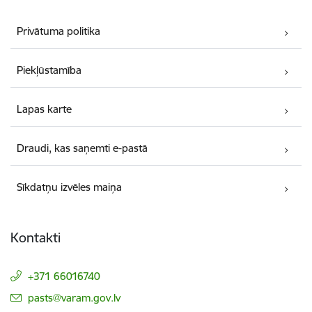
Privātuma politika
Piekļūstamība
Lapas karte
Draudi, kas saņemti e-pastā
Sīkdatņu izvēles maiņa
Kontakti
+371 66016740
E-pasts:
pasts@varam.gov.lv