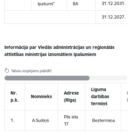
31.12.2031.
īpašumi”
8A
31.12.2027.
Informācija par Viedās administrācijas un reģionālās
attīstības ministrijas iznomātiem īpašumiem
Tabulu iespējams pabīdīt!
Liguma
Nr.
Adrese
Pl
Nomnieks
darbības
p.k.
(Rīga)
kv
termiņš
Pils iela
1.
A.Suitiņš
Beztermiņa
75
17