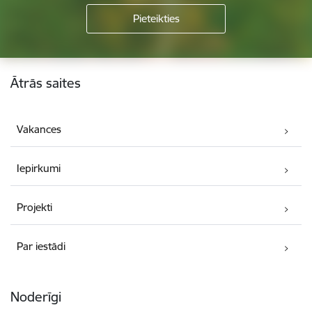
Kājene
Ātrās saites
Vakances
Iepirkumi
Projekti
Par iestādi
Noderīgi