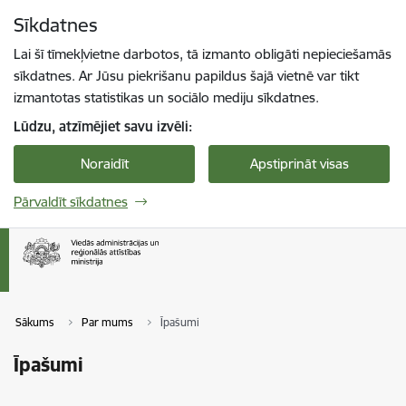
Pāriet uz lapas saturu
Sīkdatnes
Spied
lai meklētu
Enter
Lai šī tīmekļvietne darbotos, tā izmanto obligāti nepieciešamās
sīkdatnes. Ar Jūsu piekrišanu papildus šajā vietnē var tikt
izmantotas statistikas un sociālo mediju sīkdatnes.
Lūdzu, atzīmējiet savu izvēli:
Noraidīt
Apstiprināt visas
Pārvaldīt sīkdatnes
Sākums
Par mums
Īpašumi
Īpašumi