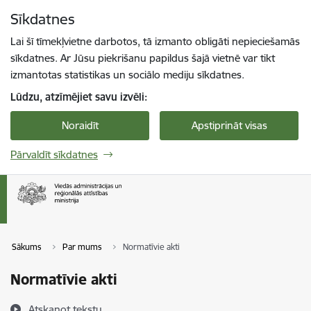
Pāriet uz lapas saturu
Sīkdatnes
Spied
lai meklētu
Enter
Lai šī tīmekļvietne darbotos, tā izmanto obligāti nepieciešamās
sīkdatnes. Ar Jūsu piekrišanu papildus šajā vietnē var tikt
izmantotas statistikas un sociālo mediju sīkdatnes.
Lūdzu, atzīmējiet savu izvēli:
Noraidīt
Apstiprināt visas
Pārvaldīt sīkdatnes
Sākums
Par mums
Normatīvie akti
Normatīvie akti
Atskaņot tekstu