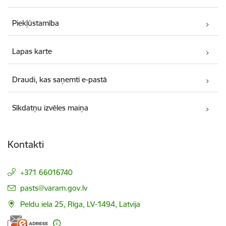
Piekļūstamība
Lapas karte
Draudi, kas saņemti e-pastā
Sīkdatņu izvēles maiņa
Kontakti
+371 66016740
E-pasts:
pasts@varam.gov.lv
Peldu iela 25, Rīga, LV-1494, Latvija