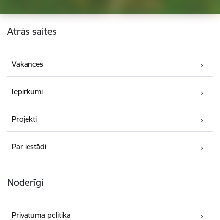
Kājene
Ātrās saites
Vakances
Iepirkumi
Projekti
Par iestādi
Noderīgi
Privātuma politika