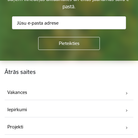
pastā.
Kājene
Ātrās saites
Vakances
Iepirkumi
Projekti