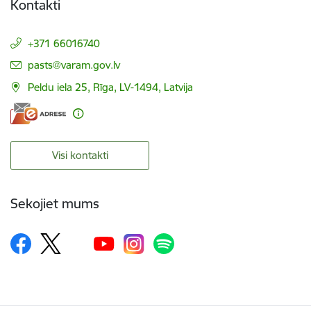
Kontakti
+371 66016740
E-pasts:
pasts@varam.gov.lv
Peldu iela 25, Rīga, LV-1494, Latvija
Visi kontakti
Sekojiet mums