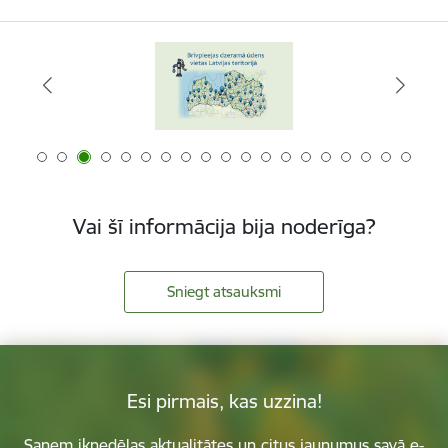
Vai šī informācija bija noderīga?
Sniegt atsauksmi
Esi pirmais, kas uzzina!
Saņem iknedēļas aktualitātes un citus jaunumus savā e-