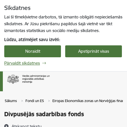
Pāriet uz lapas saturu
Sīkdatnes
Spied
lai meklētu
Enter
Lai šī tīmekļvietne darbotos, tā izmanto obligāti nepieciešamās
sīkdatnes. Ar Jūsu piekrišanu papildus šajā vietnē var tikt
izmantotas statistikas un sociālo mediju sīkdatnes.
Lūdzu, atzīmējiet savu izvēli:
Noraidīt
Apstiprināt visas
Pārvaldīt sīkdatnes
Sākums
Fondi un ES
Eiropas Ekonomikas zonas un Norvēģijas finanš
Divpusējās sadarbības fonds
Atskaņot tekstu