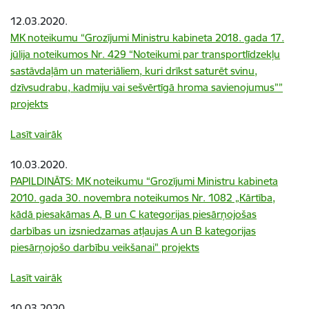
12.03.2020.
MK noteikumu “Grozījumi Ministru kabineta 2018. gada 17.
jūlija noteikumos Nr. 429 “Noteikumi par transportlīdzekļu
sastāvdaļām un materiāliem, kuri drīkst saturēt svinu,
dzīvsudrabu, kadmiju vai sešvērtīgā hroma savienojumus””
projekts
Lasīt vairāk
10.03.2020.
PAPILDINĀTS: MK noteikumu “Grozījumi Ministru kabineta
2010. gada 30. novembra noteikumos Nr. 1082 „Kārtība,
kādā piesakāmas A, B un C kategorijas piesārņojošas
darbības un izsniedzamas atļaujas A un B kategorijas
piesārņojošo darbību veikšanai" projekts
Lasīt vairāk
10.03.2020.