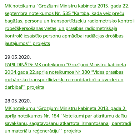
MK noteikumu "Grozījumi Ministru kabineta 2015. gada 22.
septembra noteikumos Nr. 535 "Kārtība, kādā veic preču,
bagāžas, personu un transportlīdzekļu radiometrisko kontroli
robežšķērsošanas vietās, un prasības radiometriskajā
kontrolē iesaistīto personu apmācībai radiācijas drošības
jautājumos"" projekts
29.05.2020.
PAPILDINĀTS: MK noteikumu “Grozījumi Ministru kabineta
2004.gada 22.aprīļa noteikumos Nr.380 “Vides prasības
mehānisko transportlīdzekļu remontdarbnīcu izveidei un
darbībai”” projekts
28.05.2020.
MK noteikumu “Grozījumi Ministru kabineta 2013. gada 2.
aprīļa noteikumos Nr. 184 “Noteikumi par atkritumu dalītu
savākšanu, sagatavošanu atkārtotai izmantošanai, pārstrādi
un materiālu reģenerāciju”” projekts