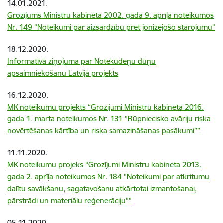
14.01.2021.
Grozījums Ministru kabineta 2002. gada 9. aprīļa noteikumos
Nr. 149 “Noteikumi par aizsardzību pret jonizējošo starojumu”
18.12.2020.
Informatīvā ziņojuma par Notekūdeņu dūņu
apsaimniekošanu Latvijā projekts
16.12.2020.
MK noteikumu projekts “Grozījumi Ministru kabineta 2016.
gada 1. marta noteikumos Nr. 131 “Rūpniecisko avāriju riska
novērtēšanas kārtība un riska samazināšanas pasākumi””
11.11.2020.
MK noteikumu projeks “Grozījumi Ministru kabineta 2013.
gada 2. aprīļa noteikumos Nr. 184 “Noteikumi par atkritumu
dalītu savākšanu, sagatavošanu atkārtotai izmantošanai,
pārstrādi un materiālu reģenerāciju””
05.11.2020.