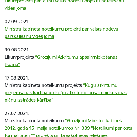
Likumprojekti par jaunu valsts nodevu objektu noteikšanu
vides jomā
02.09.2021.
Ministru kabineta noteikumu projekti par valsts nodevu
pārskatīšanu vides jomā
30.08.2021.
Likumprojekts
“Grozījumi Atkritumu apsaimniekošanas
likumā”
17.08.2021.
Ministru kabineta noteikumu projekts
“Kuģu atkritumu
pieņemšanas kārtība un kuģu atkritumu apsaimniekošanas
plānu izstrādes kārtība”
27.07.2021.
Ministru kabineta noteikumu
“Grozījumi Ministru kabineta
2012. gada 15. maija noteikumos Nr. 339 "Noteikumi par ostu
formalitātēm"” projekts un tā sākotnējās ietekmes