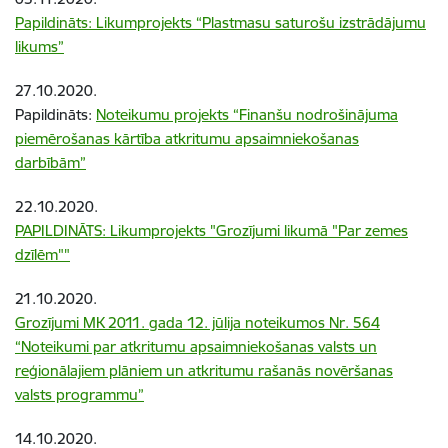
Papildināts:
Likumprojekts “Plastmasu saturošu izstrādājumu
likums”
27.10.2020.
Papildināts:
Noteikumu projekts “Finanšu nodrošinājuma
piemērošanas kārtība atkritumu apsaimniekošanas
darbībām”
22.10.2020.
PAPILDINĀTS: Likumprojekts "Grozījumi likumā "Par zemes
dzīlēm""
21.10.2020.
Grozījumi MK 2011. gada 12. jūlija noteikumos Nr. 564
“Noteikumi par atkritumu apsaimniekošanas valsts un
reģionālajiem plāniem un atkritumu rašanās novēršanas
valsts programmu”
14.10.2020.