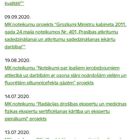
kvalitāti""
09.09.2020.
MK noteikumu projekts “Grozījumi Ministru kabineta 2011.
gada 24.maija noteikumos Nr. 401„Prasības atkritumu
sadedzināšanai un atkritumu sadedzināšanas iekārtu
darbībai””
19.08.2020.
MK noteikumu “Noteikumi par īpašiem ierobežojumiem
attiecībā uz darbībām ar ozona slāni noārdošām vielām un
fluorētām siltumnīcefekta gāzēm” projekts
14.07.2020.
MK noteikumu "Radiācijas drošības ekspertu un medicīnas
fizikas ekspertu sertificēšanas kārtība un ekspertu
pienākumi" projekts
13.07.2020.