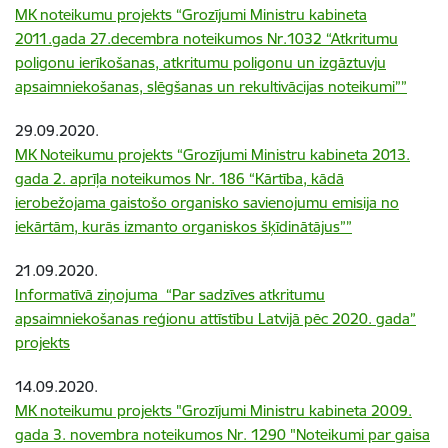
MK noteikumu projekts “Grozījumi Ministru kabineta
2011.gada 27.decembra noteikumos Nr.1032 “Atkritumu
poligonu ierīkošanas, atkritumu poligonu un izgāztuvju
apsaimniekošanas, slēgšanas un rekultivācijas noteikumi””
29.09.2020.
MK Noteikumu projekts “Grozījumi Ministru kabineta 2013.
gada 2. aprīļa noteikumos Nr. 186 “Kārtība, kādā
ierobežojama gaistošo organisko savienojumu emisija no
iekārtām, kurās izmanto organiskos šķīdinātājus””
21.09.2020.
Informatīvā ziņojuma “Par sadzīves atkritumu
apsaimniekošanas reģionu attīstību Latvijā pēc 2020. gada”
projekts
14.09.2020.
MK noteikumu projekts "Grozījumi Ministru kabineta 2009.
gada 3. novembra noteikumos Nr. 1290 "Noteikumi par gaisa