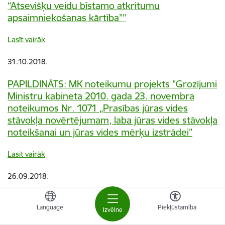
“Atsevišķu veidu bīstamo atkritumu
apsaimniekošanas kārtība””
Lasīt vairāk
31.10.2018.
PAPILDINĀTS: MK noteikumu projekts ”Grozījumi
Ministru kabineta 2010. gada 23. novembra
noteikumos Nr. 1071 „Prasības jūras vides
stāvokļa novērtējumam, laba jūras vides stāvokļa
noteikšanai un jūras vides mērķu izstrādei”
Lasīt vairāk
26.09.2018.
MK noteikumu projekts „Grozījumi Ministru
Language
Piekļūstamība
kabineta 2013.gada 5.februāra noteikumos
Izvēlne
Nr.84 “Noteikumi par atsevišķu ķīmisku vielu