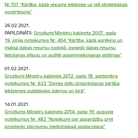
Nr.157 “Kārtība, kādā veicams ietekmes uz vidi stratēģiskais
novērtējums”
26.02.2021.
PAPILDINĀTS:
Grozījumi Ministru kabineta 2007. gada
19. jūnija noteikumos Nr. 404 “Kārtība, kādā aprēķina un
maksā dabas resursu nodokli, izsniedz dabas resursu
lietošanas atļauju un auditē apsaimniekošanas sistēmas”
01.02.2021.
Grozījumi Ministru kabineta 2012. gada 18. septembra
noteikumos Nr. 633 "Zemes dzīļu izmantošanas kārtība
iekšzemes publiskajos ūdeņos un jūrā"
14.01.2021.
Grozījums Ministru kabineta 2014. gada 19. augusta
noteikumos Nr. 482 “Noteikumi par aizsardzību pret
jonizējošo starojumu medicīniskajā apstarošanā”