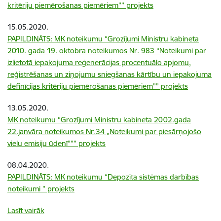
kritēriju piemērošanas piemēriem”” projekts
15.05.2020.
PAPILDINĀTS: MK noteikumu “Grozījumi Ministru kabineta
2010. gada 19. oktobra noteikumos Nr. 983 “Noteikumi par
izlietotā iepakojuma reģenerācijas procentuālo apjomu,
reģistrēšanas un ziņojumu sniegšanas kārtību un iepakojuma
definīcijas kritēriju piemērošanas piemēriem”” projekts
13.05.2020.
MK noteikumu “Grozījumi Ministru kabineta 2002.gada
22.janvāra noteikumos Nr.34 „Noteikumi par piesārņojošo
vielu emisiju ūdenī””” projekts
08.04.2020.
PAPILDINĀTS: MK noteikumu “Depozīta sistēmas darbības
noteikumi ” projekts
Lasīt vairāk