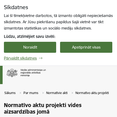
Pāriet uz lapas saturu
Sīkdatnes
Spied
lai meklētu
Enter
Lai šī tīmekļvietne darbotos, tā izmanto obligāti nepieciešamās
sīkdatnes. Ar Jūsu piekrišanu papildus šajā vietnē var tikt
izmantotas statistikas un sociālo mediju sīkdatnes.
Lūdzu, atzīmējiet savu izvēli:
Noraidīt
Apstiprināt visas
Pārvaldīt sīkdatnes
Sākums
Par mums
Normatīvie akti
Normatīvo aktu projekti
Normatīvo aktu projekti vides
aizsardzības jomā