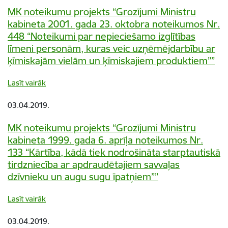
MK noteikumu projekts “Grozījumi Ministru
kabineta 2001. gada 23. oktobra noteikumos Nr.
448 “Noteikumi par nepieciešamo izglītības
līmeni personām, kuras veic uzņēmējdarbību ar
ķīmiskajām vielām un ķīmiskajiem produktiem””
Lasīt vairāk
03.04.2019.
MK noteikumu projekts “Grozījumi Ministru
kabineta 1999. gada 6. aprīļa noteikumos Nr.
133 “Kārtība, kādā tiek nodrošināta starptautiskā
tirdzniecība ar apdraudētajiem savvaļas
dzīvnieku un augu sugu īpatņiem””
Lasīt vairāk
03.04.2019.