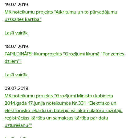
19.07.2019.
MK noteikumu projekts “Atkritumu un to pārvadājumu
uzskaites kārtība”
Lasīt vairāk
18.07.2019.
PAPILDINĀTS: likumprojekts “Grozījumi likumā “Par zemes
dzīlēm””
Lasīt vairāk
09.07.2019.
MK noteikumu projekts “Grozījumi Ministru kabineta
2014.gada 17.jūnija noteikumos Nr.331 “Elektrisko un
elektronisko iekārtu un bateriju vai akumulatoru ražotāju
reģistrācijas kārtība un samaksas kārtība par datu
uzturēšanu””