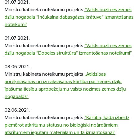
01.07.2021.
Ministru kabineta noteikumu projekts
“Valsts nozīmes zemes
dzīļu nogabala “Inčukalna dabasgāzes krātuve” izmantošanas
noteikumi”
01.07.2021.
Ministru kabineta noteikumu projekts
“
Valsts nozīmes zemes
dzīļu nogabala “Dobeles struktūra” izmantošanas noteikumi
”
08.06.2021.
Ministru kabineta noteikumu projekts
„Atlīdzības
aprēķināšanas un izmaksāšanas kārtība par zemes dzīļu
īpašuma tiesību aprobežojumu valsts nozīmes zemes dzīļu
nogabalos”
02.06.2021.
Ministru kabineta noteikumu projekts
“Kārtība, kādā izbeidz
piemērot atkritumu statusu no bioloģiski noārdāmiem
atkritumiem iegūtam materiālam un tā izmantošanai”