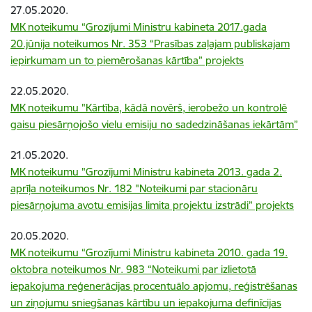
27.05.2020.
MK noteikumu “Grozījumi Ministru kabineta 2017.gada
20.jūnija noteikumos Nr. 353 “Prasības zaļajam publiskajam
iepirkumam un to piemērošanas kārtība” projekts
22.05.2020.
MK noteikumu "Kārtība, kādā novērš, ierobežo un kontrolē
gaisu piesārņojošo vielu emisiju no sadedzināšanas iekārtām”
21.05.2020.
MK noteikumu "Grozījumi Ministru kabineta 2013. gada 2.
aprīļa noteikumos Nr. 182 "Noteikumi par stacionāru
piesārņojuma avotu emisijas limita projektu izstrādi” projekts
20.05.2020.
MK noteikumu “Grozījumi Ministru kabineta 2010. gada 19.
oktobra noteikumos Nr. 983 “Noteikumi par izlietotā
iepakojuma reģenerācijas procentuālo apjomu, reģistrēšanas
un ziņojumu sniegšanas kārtību un iepakojuma definīcijas