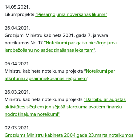
14.05.2021.
Likumprojekts
"Piesārņojuma novēršanas likums"
26.04.2021.
Grozījumi Ministru kabineta 2021. gada 7. janvāra
noteikumos Nr. 17
"Noteikumi par gaisa piesārņojuma
ierobežošanu no sadedzināšanas iekārtām”
.
06.04.2021.
Ministru kabineta noteikumu projekta “
Noteikumi par
atkritumu apsaimniekošanas reģioniem
”
26.03.2021.
Ministru kabineta noteikumu projekts
“Darbību ar augstas
aktivitātes slēgtiem jonizējošā starojuma avotiem finanšu
nodrošinājuma noteikumi”
02.03.2021.
Grozījums Ministru kabineta 2004.gada 23.marta noteikumos