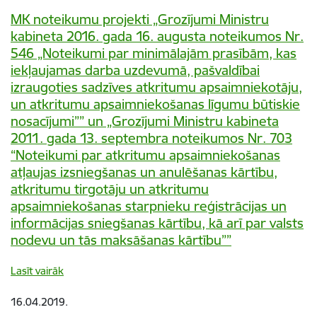
MK noteikumu projekti „Grozījumi Ministru
kabineta 2016. gada 16. augusta noteikumos Nr.
546 „Noteikumi par minimālajām prasībām, kas
iekļaujamas darba uzdevumā, pašvaldībai
izraugoties sadzīves atkritumu apsaimniekotāju,
un atkritumu apsaimniekošanas līgumu būtiskie
nosacījumi”” un „Grozījumi Ministru kabineta
2011. gada 13. septembra noteikumos Nr. 703
“Noteikumi par atkritumu apsaimniekošanas
atļaujas izsniegšanas un anulēšanas kārtību,
atkritumu tirgotāju un atkritumu
apsaimniekošanas starpnieku reģistrācijas un
informācijas sniegšanas kārtību, kā arī par valsts
nodevu un tās maksāšanas kārtību””
Lasīt vairāk
16.04.2019.