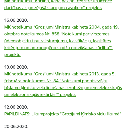
MK noteikumu "Kārtība, kādā paziņo, reģistrē un licencē
darbības ar jonizējošā starojuma avotiem" projekts
16.06.2020.
MK noteikumu “Grozījumi Ministru kabineta 2004. gada 19.
oktobra noteikumos Nr. 858 “Noteikumi par virszemes
ūdensobjektu tipu raksturojumu, klasifikāciju, kvalitātes
kritērijiem un antropogēno slodžu noteikšanas kārtību””
projektu
13.06.2020.
MK noteikumu "Grozījumi Ministru kabineta 2013. gada 5.
februāra noteikumos Nr. 84 “Noteikumi par atsevišķu
bīstamu ķīmisku vielu lietošanas ierobežojumiem elektriskajās
un elektroniskajās iekārtās”” projekts
12.06.2020.
PAPILDINĀTS: Likumprojekts “Grozījumi Ķīmisko vielu likumā”
20.06.2020.