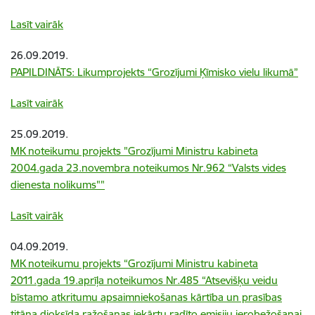
Lasīt vairāk
26.09.2019.
PAPILDINĀTS: Likumprojekts “Grozījumi Ķīmisko vielu likumā”
Lasīt vairāk
25.09.2019.
MK noteikumu projekts "Grozījumi Ministru kabineta
2004.gada 23.novembra noteikumos Nr.962 “Valsts vides
dienesta nolikums""
Lasīt vairāk
04.09.2019.
MK noteikumu projekts “Grozījumi Ministru kabineta
2011.gada 19.aprīļa noteikumos Nr.485 “Atsevišķu veidu
bīstamo atkritumu apsaimniekošanas kārtība un prasības
titāna dioksīda ražošanas iekārtu radīto emisiju ierobežošanai,