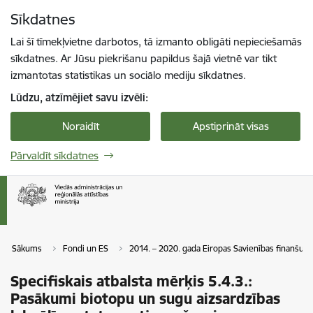
Pāriet uz lapas saturu
Sīkdatnes
Spied
lai meklētu
Enter
Lai šī tīmekļvietne darbotos, tā izmanto obligāti nepieciešamās
sīkdatnes. Ar Jūsu piekrišanu papildus šajā vietnē var tikt
izmantotas statistikas un sociālo mediju sīkdatnes.
Lūdzu, atzīmējiet savu izvēli:
Noraidīt
Apstiprināt visas
Pārvaldīt sīkdatnes
Sākums
Fondi un ES
2014. – 2020. gada Eiropas Savienības finanšu 
Specifiskais atbalsta mērķis 5.4.3.:
Pasākumi biotopu un sugu aizsardzības