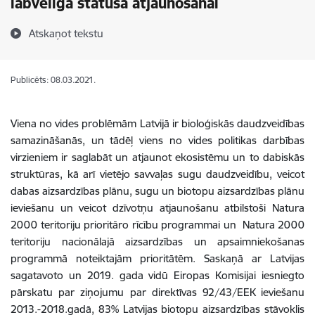
labvēlīga statusa atjaunošanai
Atskaņot tekstu
Publicēts: 08.03.2021.
Viena no vides problēmām Latvijā ir bioloģiskās daudzveidības
samazināšanās, un tādēļ viens no vides politikas darbības
virzieniem ir saglabāt un atjaunot ekosistēmu un to dabiskās
struktūras, kā arī vietējo savvaļas sugu daudzveidību, veicot
dabas aizsardzības plānu, sugu un biotopu aizsardzības plānu
ieviešanu un veicot dzīvotņu atjaunošanu atbilstoši Natura
2000 teritoriju prioritāro rīcību programmai un Natura 2000
teritoriju nacionālajā aizsardzības un apsaimniekošanas
programmā noteiktajām prioritātēm.
Saskaņā ar Latvijas
sagatavoto un 2019. gada vidū Eiropas Komisijai iesniegto
pārskatu par ziņojumu par direktīvas 92/43/EEK ieviešanu
2013.-2018.gadā, 83% Latvijas biotopu aizsardzības stāvoklis