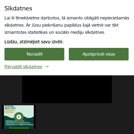
Pāriet uz lapas saturu
Sīkdatnes
1 / 1
Spied
lai meklētu
Enter
Lai šī tīmekļvietne darbotos, tā izmanto obligāti nepieciešamās
sīkdatnes. Ar Jūsu piekrišanu papildus šajā vietnē var tikt
izmantotas statistikas un sociālo mediju sīkdatnes.
Lūdzu, atzīmējiet savu izvēli:
Noraidīt
Apstiprināt visas
Pārvaldīt sīkdatnes