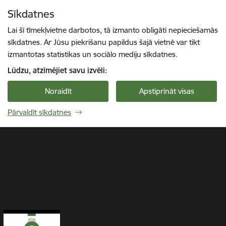
Pāriet uz lapas saturu
Sīkdatnes
Kļūdas ziņojums
Could not retrieve the oEmbed resource.
Spied
lai meklētu
Enter
Lai šī tīmekļvietne darbotos, tā izmanto obligāti nepieciešamās
sīkdatnes. Ar Jūsu piekrišanu papildus šajā vietnē var tikt
1 / 1
izmantotas statistikas un sociālo mediju sīkdatnes.
Lūdzu, atzīmējiet savu izvēli:
Noraidīt
Apstiprināt visas
Pārvaldīt sīkdatnes