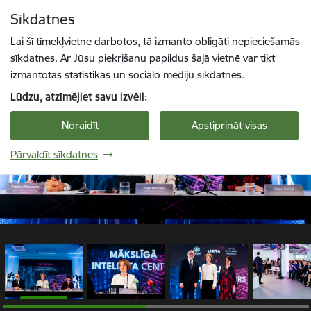
Pāriet uz lapas saturu
Sīkdatnes
1 / 8
Spied
lai meklētu
Enter
Lai šī tīmekļvietne darbotos, tā izmanto obligāti nepieciešamās
sīkdatnes. Ar Jūsu piekrišanu papildus šajā vietnē var tikt
izmantotas statistikas un sociālo mediju sīkdatnes.
Lūdzu, atzīmējiet savu izvēli:
Noraidīt
Apstiprināt visas
Pārvaldīt sīkdatnes