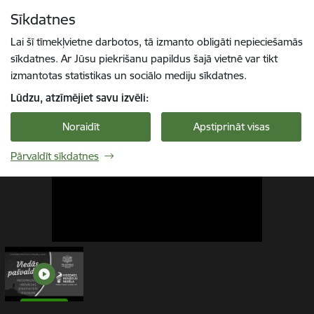
Pāriet uz lapas saturu
Sīkdatnes
1 / 1
Spied
lai meklētu
Enter
Lai šī tīmekļvietne darbotos, tā izmanto obligāti nepieciešamās
sīkdatnes. Ar Jūsu piekrišanu papildus šajā vietnē var tikt
izmantotas statistikas un sociālo mediju sīkdatnes.
Lūdzu, atzīmējiet savu izvēli:
Noraidīt
Apstiprināt visas
Pārvaldīt sīkdatnes