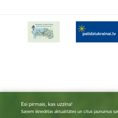
Esi pirmais, kas uzzina!
Saņem iknedēļas aktualitātes un citus jaunumus sa