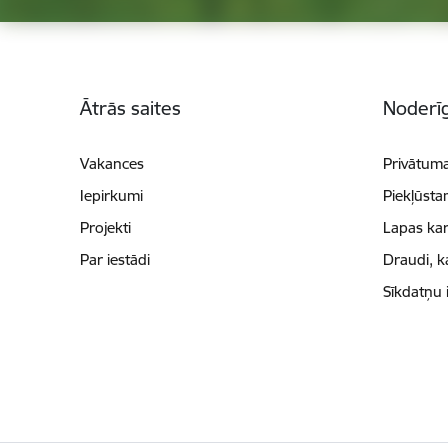
Kājene
Ātrās saites
Noderīg
Vakances
Privātuma
Iepirkumi
Piekļūsta
Projekti
Lapas kar
Par iestādi
Draudi, k
Sīkdatņu 