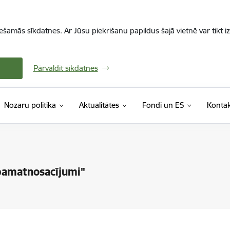
iešamās sīkdatnes. Ar Jūsu piekrišanu papildus šajā vietnē var tikt i
Pārvaldīt sīkdatnes
Nozaru politika
Aktualitātes
Fondi un ES
Kontak
"
pamatnosacījumi"