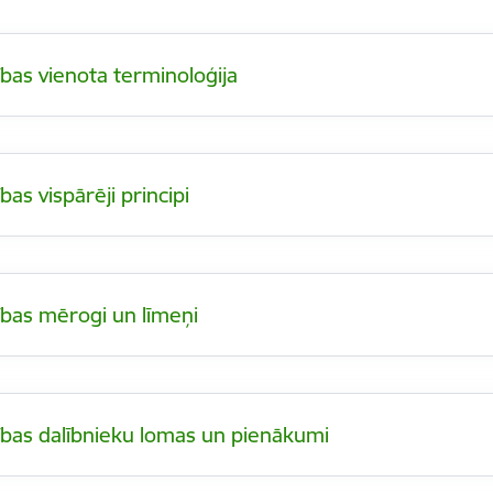
bas vienota terminoloģija
as vispārēji principi
ības mērogi un līmeņi
ības dalībnieku lomas un pienākumi