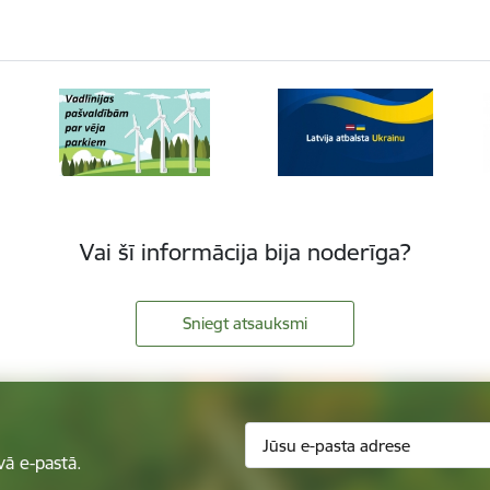
Vai šī informācija bija noderīga?
Sniegt atsauksmi
vā e-pastā.