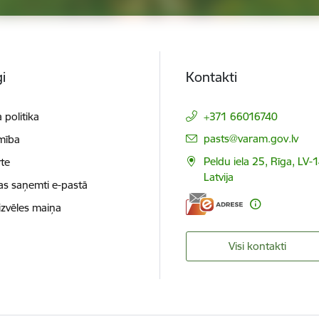
i
Kontakti
 politika
+371 66016740
E-pasts:
pasts@varam.gov.lv
mība
Peldu iela 25, Rīga, LV-
te
Latvija
as saņemti e-pastā
izvēles maiņa
Visi kontakti