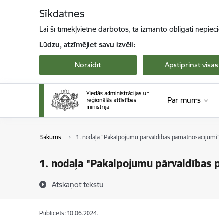
Pāriet uz lapas saturu
Sīkdatnes
Lai šī tīmekļvietne darbotos, tā izmanto obligāti nepiec
Lūdzu, atzīmējiet savu izvēli:
Noraidīt
Apstiprināt visas
Par mums
Sākums
1. nodaļa "Pakalpojumu pārvaldības pamatnosacījumi
1. nodaļa "Pakalpojumu pārvaldības 
Atskaņot tekstu
Publicēts: 10.06.2024.