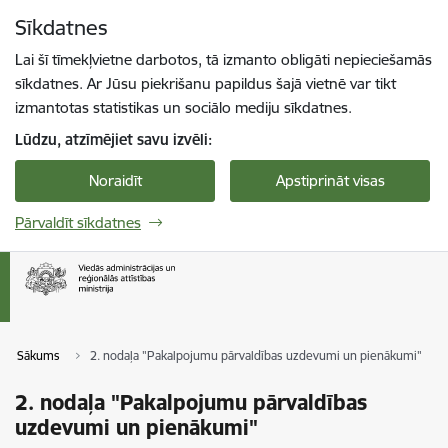
Pāriet uz lapas saturu
Sīkdatnes
Spied
lai meklētu
Enter
Lai šī tīmekļvietne darbotos, tā izmanto obligāti nepieciešamās
sīkdatnes. Ar Jūsu piekrišanu papildus šajā vietnē var tikt
izmantotas statistikas un sociālo mediju sīkdatnes.
Lūdzu, atzīmējiet savu izvēli:
Noraidīt
Apstiprināt visas
Pārvaldīt sīkdatnes
Sākums
2. nodaļa "Pakalpojumu pārvaldības uzdevumi un pienākumi"
2. nodaļa "Pakalpojumu pārvaldības
uzdevumi un pienākumi"