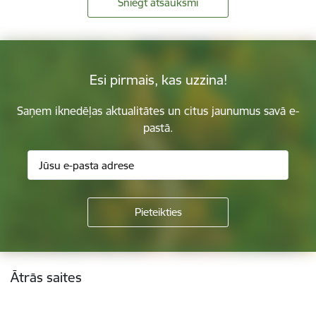
Sniegt atsauksmi
Esi pirmais, kas uzzina!
Saņem iknedēļas aktualitātes un citus jaunumus savā e-
pastā.
Kājene
Ātrās saites