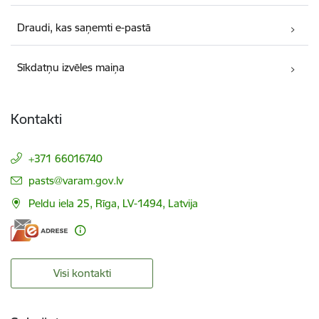
Draudi, kas saņemti e-pastā
Sīkdatņu izvēles maiņa
Kontakti
+371 66016740
E-pasts:
pasts@varam.gov.lv
Peldu iela 25, Rīga, LV-1494, Latvija
Visi kontakti