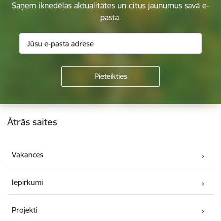
Saņem iknedēļas aktualitātes un citus jaunumus savā e-
pastā.
Kājene
Ātrās saites
Vakances
Iepirkumi
Projekti