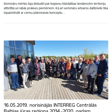
Semināru mērķis bija diskutēt par kopienu līdzdalības tendencēm teritoriju
attīstībā un labās prakses piemēriem. Kā arī semināru ietvaros dalībnieki tika
iepazīstināti ar ciemu plānošanas konceptu…
16.05.2019. norisinājās INTERREG Centrālās
Baltijas jūras reģiona 2014.-2020. gadam