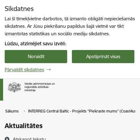
Pāriet uz lapas saturu
Sīkdatnes
Spied
lai meklētu
Enter
Lai šī tīmekļvietne darbotos, tā izmanto obligāti nepieciešamās
sīkdatnes. Ar Jūsu piekrišanu papildus šajā vietnē var tikt
izmantotas statistikas un sociālo mediju sīkdatnes.
Lūdzu, atzīmējiet savu izvēli:
Noraidīt
Apstiprināt visas
Pārvaldīt sīkdatnes
Sākums
INTERREG Central Baltic - Projekts "Piekraste mums" (Coast4us)
Aktualitātes
Atskaņot tekstu