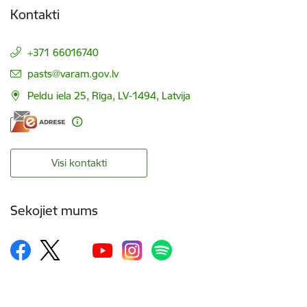
Kontakti
+371 66016740
E-pasts:
pasts@varam.gov.lv
Peldu iela 25, Rīga, LV-1494, Latvija
Visi kontakti
Sekojiet mums