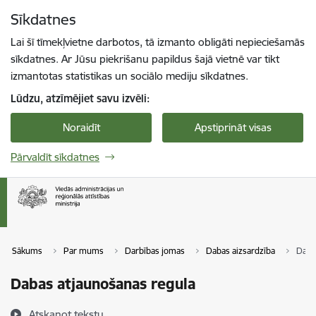
Pāriet uz lapas saturu
Sīkdatnes
Spied
lai meklētu
Enter
Lai šī tīmekļvietne darbotos, tā izmanto obligāti nepieciešamās
sīkdatnes. Ar Jūsu piekrišanu papildus šajā vietnē var tikt
izmantotas statistikas un sociālo mediju sīkdatnes.
Lūdzu, atzīmējiet savu izvēli:
Noraidīt
Apstiprināt visas
Pārvaldīt sīkdatnes
Sākums
Par mums
Darbības jomas
Dabas aizsardzība
Daba
Dabas atjaunošanas regula
Atskaņot tekstu