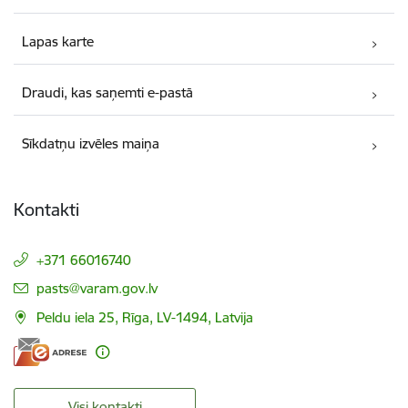
Lapas karte
Draudi, kas saņemti e-pastā
Sīkdatņu izvēles maiņa
Kontakti
+371 66016740
E-pasts:
pasts@varam.gov.lv
Peldu iela 25, Rīga, LV-1494, Latvija
Visi kontakti