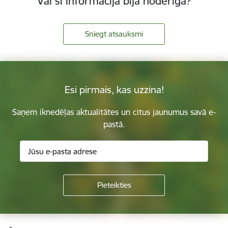
Vai šī informācija bija noderīga?
Sniegt atsauksmi
Esi pirmais, kas uzzina!
Saņem iknedēļas aktualitātes un citus jaunumus savā e-
pastā.
Kājene