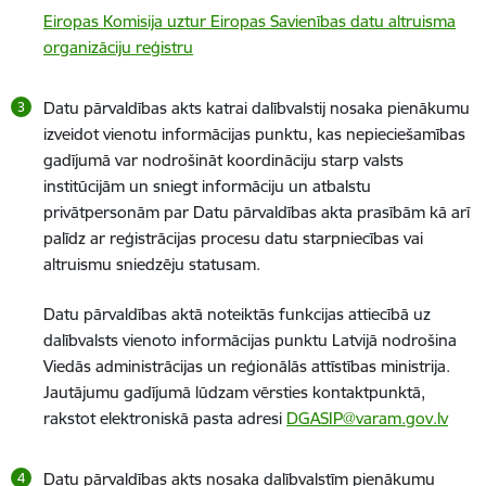
Eiropas Komisija uztur Eiropas Savienības datu altruisma
organizāciju reģistru
Datu pārvaldības akts katrai dalībvalstij nosaka pienākumu
izveidot vienotu informācijas punktu, kas nepieciešamības
gadījumā var nodrošināt koordināciju starp valsts
institūcijām un sniegt informāciju un atbalstu
privātpersonām par Datu pārvaldības akta prasībām kā arī
palīdz ar reģistrācijas procesu datu starpniecības vai
altruismu sniedzēju statusam.
Datu pārvaldības aktā noteiktās funkcijas attiecībā uz
dalībvalsts vienoto informācijas punktu Latvijā nodrošina
Viedās administrācijas un reģionālās attīstības ministrija.
Jautājumu gadījumā lūdzam vērsties kontaktpunktā,
rakstot elektroniskā pasta adresi
DGASIP@varam.gov.lv
Datu pārvaldības akts nosaka dalībvalstīm pienākumu