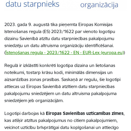
2023. gada 9. augustā tika pieņemta Eiropas Komisijas
īstenošanas regula
(ES) 2023/1622 par vienoto logotipu
dizainu Savienībā atzītu datu starpniecības pakalpojumu
sniedzēju un datu altruisma organizāciju identificēšanai.
(
Īstenošanas regula - 2023/1622 - EN - EUR-Lex (europa.eu)
)
Regulā ir izklāstīti konkrēti logotipa dizaina un lietošanas
noteikumi, tostarp krāsu kodi, minimālās dimensijas un
aizsardzības zonas prasības. Saskaņā ar regulu, šie logotipi
attiecas uz Eiropas Savienībā atzītiem datu starpniecības
pakalpojumu sniedzējiem un datu altruisma pakalpojuma
sniedzējiem jeb organizācijām.
Logotipi darbojas kā
Eiropas Savienības uzticamības zīmes
,
kas atšķir atzītus pakalpojumus no citiem pakalpojumiem,
veicinot uzticību brīvprātīgai datu kopīgošanai un attiecīgo