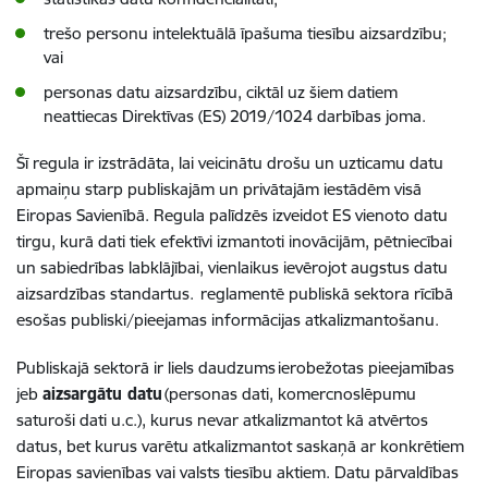
trešo personu intelektuālā īpašuma tiesību aizsardzību;
vai
personas datu aizsardzību, ciktāl uz šiem datiem
neattiecas Direktīvas (ES) 2019/1024 darbības joma.
Šī regula ir izstrādāta, lai veicinātu drošu un uzticamu datu
apmaiņu starp publiskajām un privātajām iestādēm visā
Eiropas Savienībā. Regula palīdzēs izveidot ES vienoto datu
tirgu, kurā dati tiek efektīvi izmantoti inovācijām, pētniecībai
un sabiedrības labklājībai, vienlaikus ievērojot augstus datu
aizsardzības standartus. reglamentē publiskā sektora rīcībā
esošas publiski/pieejamas informācijas atkalizmantošanu.
Publiskajā sektorā ir liels daudzums ierobežotas pieejamības
jeb
aizsargātu datu
(personas dati, komercnoslēpumu
saturoši dati u.c.), kurus nevar atkalizmantot kā atvērtos
datus, bet kurus varētu atkalizmantot saskaņā ar konkrētiem
Eiropas savienības vai valsts tiesību aktiem. Datu pārvaldības