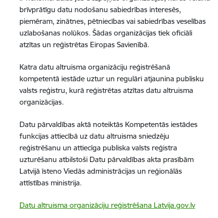
brīvprātīgu datu nodošanu sabiedrības interesēs,
piemēram, zinātnes, pētniecības vai sabiedrības veselības
uzlabošanas nolūkos. Šādas organizācijas tiek oficiāli
atzītas un reģistrētas Eiropas Savienībā.
Katra datu altruisma organizāciju reģistrēšanā
kompetentā iestāde uztur un regulāri atjaunina publisku
valsts reģistru, kurā reģistrētas atzītas datu altruisma
organizācijas.
Datu pārvaldības aktā noteiktās Kompetentās iestādes
funkcijas attiecībā uz datu altruisma sniedzēju
reģistrēšanu un attiecīga publiska valsts reģistra
uzturēšanu atbilstoši Datu pārvaldības akta prasībām
Latvijā īsteno Viedās administrācijas un reģionālās
attīstības ministrija.
Datu altruisma organizāciju reģistrēšana Latvija.gov.lv