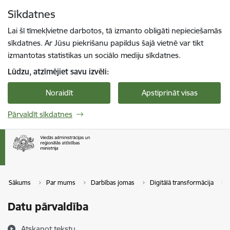
Pāriet uz lapas saturu
Sīkdatnes
Spied
lai meklētu
Enter
Lai šī tīmekļvietne darbotos, tā izmanto obligāti nepieciešamās
sīkdatnes. Ar Jūsu piekrišanu papildus šajā vietnē var tikt
izmantotas statistikas un sociālo mediju sīkdatnes.
Lūdzu, atzīmējiet savu izvēli:
Noraidīt
Apstiprināt visas
Pārvaldīt sīkdatnes
Sākums
Par mums
Darbības jomas
Digitālā transformācija
Datu pārvaldība
Atskaņot tekstu