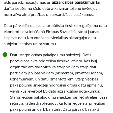
akts paredz nosacījumus un
aizsardzības pasākumus
, lai
darītu iespējamu šādu datu atkalizmantošanu ievērojot
normatīvo aktu prasības un aizsardzības pasākumus.
Datu pārvaldības akts satur būtisku tiesisko regulējumu datu
ekonomikas veicināšanā Eiropas Savienībā, radot jaunas
iespējas datu izmantošanai, vienlaikus aizsargājot datu
subjektu tiesības un privātumu.
Datu starpniecības pakalpojumu sniedzēji: Datu
pārvaldības akts nodrošina tiesisko ietvaru, kas ļauj
organizācijām darboties kā starpniekiem starp datu
pārziņiem jeb īpašniekiem (piemēram, privātpersonām,
uzņēmumiem) un datu izmantotājiem. Starpniecības
pakalpojumu sniedzēji nodrošina drošu datu apmaiņu,
vienlaikus ievērojot ES datu aizsardzības noteikumus.
Starpniecības pakalpojumu sniedzēji var reģistrēties īpašā
reģistrā, tādejādi apliecinot , ka to sniegtie starpniecības
pakalpojumi un darbība atbilst Datu pārvaldības aktā