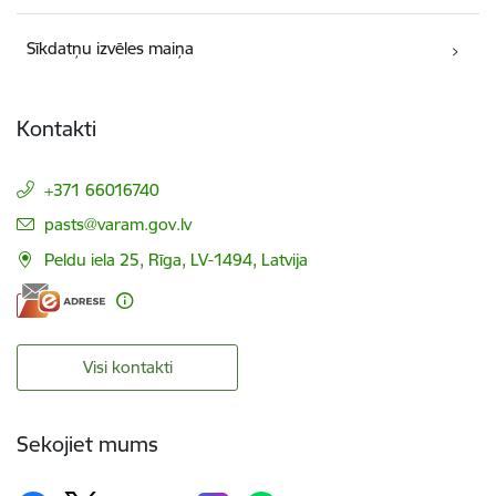
Sīkdatņu izvēles maiņa
Kontakti
+371 66016740
E-pasts:
pasts@varam.gov.lv
Peldu iela 25, Rīga, LV-1494, Latvija
Visi kontakti
Sekojiet mums