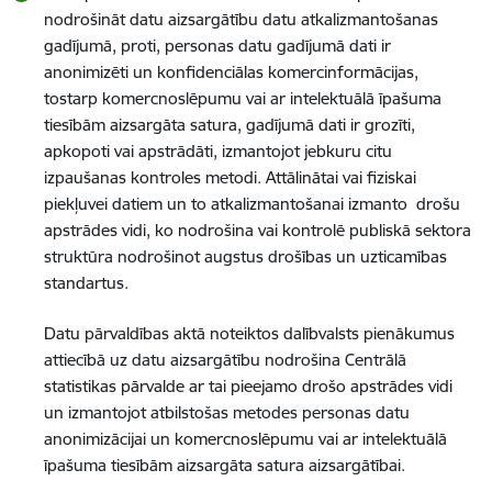
nodrošināt datu aizsargātību datu atkalizmantošanas
gadījumā, proti, personas datu gadījumā dati ir
anonimizēti un konfidenciālas komercinformācijas,
tostarp komercnoslēpumu vai ar intelektuālā īpašuma
tiesībām aizsargāta satura, gadījumā dati ir grozīti,
apkopoti vai apstrādāti, izmantojot jebkuru citu
izpaušanas kontroles metodi. Attālinātai vai fiziskai
piekļuvei datiem un to atkalizmantošanai izmanto drošu
apstrādes vidi, ko nodrošina vai kontrolē publiskā sektora
struktūra nodrošinot augstus drošības un uzticamības
standartus.
Datu pārvaldības aktā noteiktos dalībvalsts pienākumus
attiecībā uz datu aizsargātību nodrošina Centrālā
statistikas pārvalde ar tai pieejamo drošo apstrādes vidi
un izmantojot atbilstošas metodes personas datu
anonimizācijai un komercnoslēpumu vai ar intelektuālā
īpašuma tiesībām aizsargāta satura aizsargātībai.