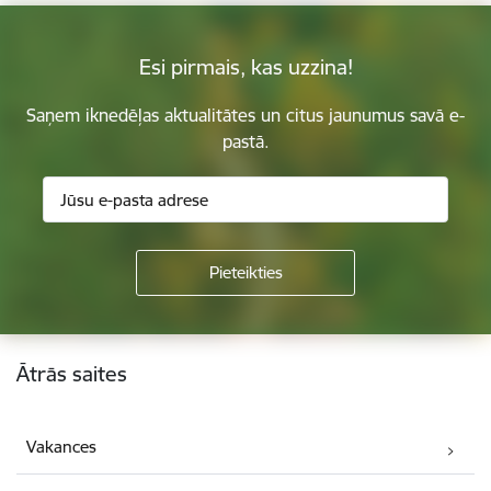
Esi pirmais, kas uzzina!
Saņem iknedēļas aktualitātes un citus jaunumus savā e-
pastā.
Kājene
Ātrās saites
Vakances