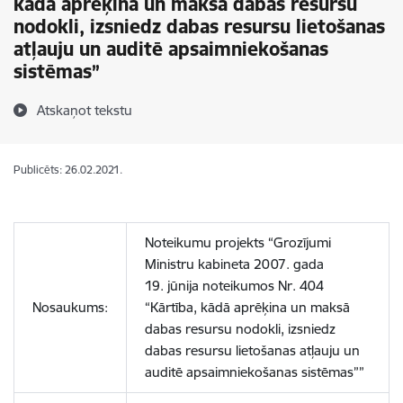
kādā aprēķina un maksā dabas resursu
nodokli, izsniedz dabas resursu lietošanas
atļauju un auditē apsaimniekošanas
sistēmas”
Atskaņot tekstu
Publicēts: 26.02.2021.
Noteikumu projekts “
Grozījumi
Ministru kabineta 2007. gada
19. jūnija noteikumos Nr. 404
Nosaukums:
“Kārtība, kādā aprēķina un maksā
dabas resursu nodokli, izsniedz
dabas resursu lietošanas atļauju un
auditē apsaimniekošanas sistēmas””