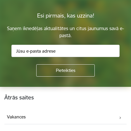
Esi pirmais, kas uzzina!
Saņem iknedēļas aktualitātes un citus jaunumus savā e-
pastā.
Kājene
Ātrās saites
Vakances