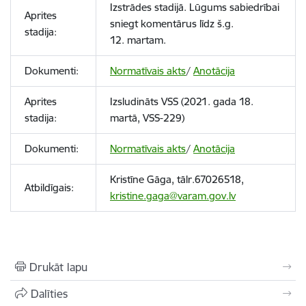
Izstrādes stadijā. Lūgums sabiedrībai
Aprites
sniegt komentārus līdz š.g.
stadija:
12. martam.
Dokumenti:
Normatīvais akts
/
Anotācija
Aprites
Izsludināts VSS (2021. gada 18.
stadija:
martā, VSS-229)
Dokumenti:
Normatīvais akts
/
Anotācija
Kristīne Gāga, tālr.67026518,
Atbildīgais:
kristine.gaga@varam.gov.lv
Drukāt lapu
Dalīties