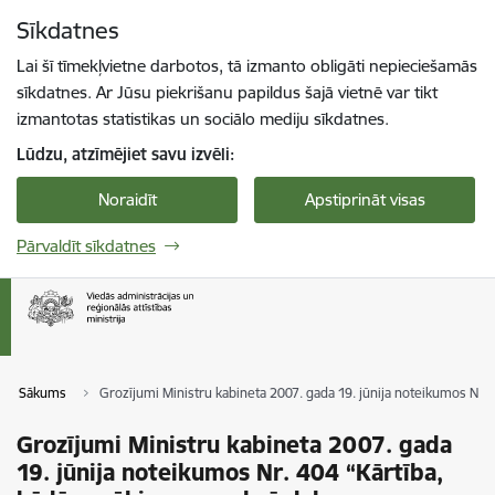
Pāriet uz lapas saturu
Sīkdatnes
Spied
lai meklētu
Enter
Lai šī tīmekļvietne darbotos, tā izmanto obligāti nepieciešamās
sīkdatnes. Ar Jūsu piekrišanu papildus šajā vietnē var tikt
izmantotas statistikas un sociālo mediju sīkdatnes.
Lūdzu, atzīmējiet savu izvēli:
Noraidīt
Apstiprināt visas
Pārvaldīt sīkdatnes
Sākums
Grozījumi Ministru kabineta 2007. gada 19. jūnija noteikumos Nr.
Grozījumi Ministru kabineta 2007. gada
19. jūnija noteikumos Nr. 404 “Kārtība,