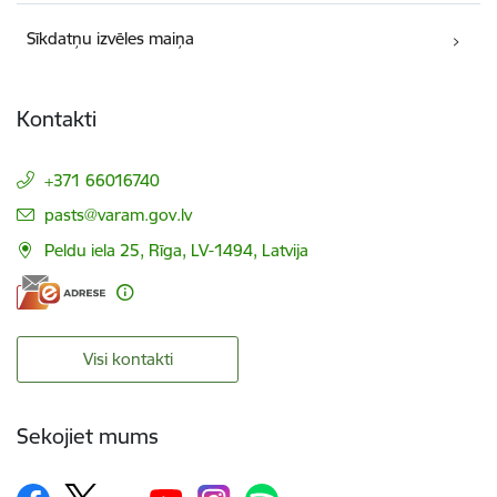
Sīkdatņu izvēles maiņa
Kontakti
+371 66016740
E-pasts:
pasts@varam.gov.lv
Peldu iela 25, Rīga, LV-1494, Latvija
Visi kontakti
Sekojiet mums