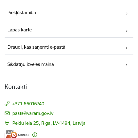
Piekļūstamība
Lapas karte
Draudi, kas saņemti e-pastā
Sīkdatņu izvēles maiņa
Kontakti
+371 66016740
E-pasts:
pasts@varam.gov.lv
Peldu iela 25, Rīga, LV-1494, Latvija