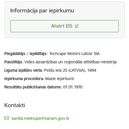
Informācija par iepirkumu
Atvērt EIS
Piegādātājs / izpildītājs:
'Inchcape Motors Latvia' SIA
Pasūtītājs
Vides aizsardzības un reģionālās attīstības ministrija
Līguma izpildes vieta
Peldu iela 25 (LATVIJA), 1494
Iepirkuma procedūra
Mazie iepirkumi
Rezultātu publicēšanas datums
01.01.1970.
Kontakti
E-pasts:
sanita.melnupe@varam.gov.lv