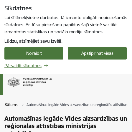
Pāriet uz lapas saturu
Sīkdatnes
Spied
lai meklētu
Enter
Lai šī tīmekļvietne darbotos, tā izmanto obligāti nepieciešamās
sīkdatnes. Ar Jūsu piekrišanu papildus šajā vietnē var tikt
izmantotas statistikas un sociālo mediju sīkdatnes.
Lūdzu, atzīmējiet savu izvēli:
Noraidīt
Apstiprināt visas
Pārvaldīt sīkdatnes
Sākums
Automašīnas iegāde Vides aizsardzības un reģionālās attīstības mi
Automašīnas iegāde Vides aizsardzības un
reģionālās attīstības ministrijas