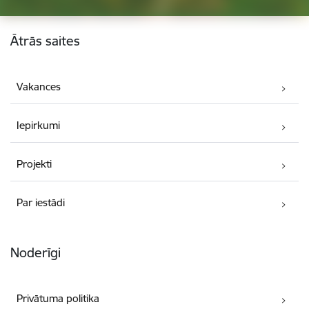
Kājene
Ātrās saites
Vakances
Iepirkumi
Projekti
Par iestādi
Noderīgi
Privātuma politika