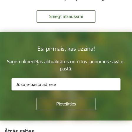
Sniegt atsauksmi
Esi pirmais, kas uzzina!
Saņem iknedēļas aktualitātes un citus jaunumus savā e-
pastā.
Kājene
Ātrās saites