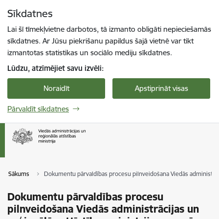
Pāriet uz lapas saturu
Sīkdatnes
Spied
lai meklētu
Enter
Lai šī tīmekļvietne darbotos, tā izmanto obligāti nepieciešamās
sīkdatnes. Ar Jūsu piekrišanu papildus šajā vietnē var tikt
izmantotas statistikas un sociālo mediju sīkdatnes.
Lūdzu, atzīmējiet savu izvēli:
Noraidīt
Apstiprināt visas
Pārvaldīt sīkdatnes
Sākums
Dokumentu pārvaldības procesu pilnveidošana Viedās administrācij
Dokumentu pārvaldības procesu
pilnveidošana Viedās administrācijas un