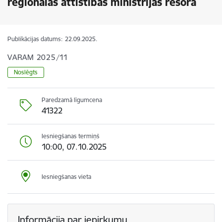
reģionālās attīstības ministrijas resorā
Publikācijas datums:
22.09.2025.
VARAM 2025/11
Noslēgts
Paredzamā līgumcena
41322
Iesniegšanas termiņš
10:00, 07.10.2025
Iesniegšanas vieta
Informācija par iepirkumu