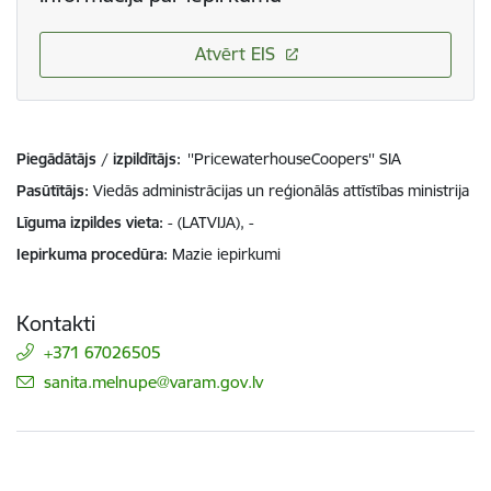
Atvērt EIS
Piegādātājs / izpildītājs:
''PricewaterhouseCoopers'' SIA
Pasūtītājs
Viedās administrācijas un reģionālās attīstības ministrija
Līguma izpildes vieta
- (LATVIJA), -
Iepirkuma procedūra
Mazie iepirkumi
Kontakti
+371 67026505
E-pasts:
sanita.melnupe@varam.gov.lv