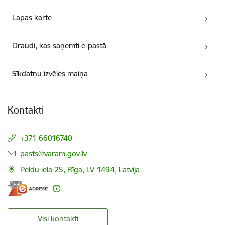
Lapas karte
Draudi, kas saņemti e-pastā
Sīkdatņu izvēles maiņa
Kontakti
+371 66016740
E-pasts:
pasts@varam.gov.lv
Peldu iela 25, Rīga, LV-1494, Latvija
Visi kontakti