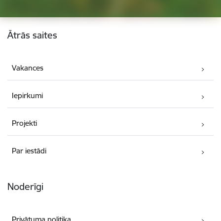
Kājene
Ātrās saites
Vakances
Iepirkumi
Projekti
Par iestādi
Noderīgi
Privātuma politika