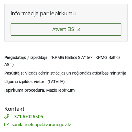
Informācija par iepirkumu
Atvērt EIS
Piegādātājs / izpildītājs:
''KPMG Baltics SIA'' (ex ''KPMG Baltics
AS'' )
Pasūtītājs
Viedās administrācijas un reģionālās attīstības ministrija
Līguma izpildes vieta
- (LATVIJA), -
Iepirkuma procedūra
Mazie iepirkumi
Kontakti
+371 67026505
E-pasts:
sanita.melnupe@varam.gov.lv