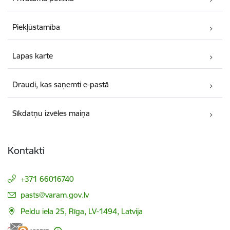
Piekļūstamība
Lapas karte
Draudi, kas saņemti e-pastā
Sīkdatņu izvēles maiņa
Kontakti
+371 66016740
E-pasts:
pasts@varam.gov.lv
Peldu iela 25, Rīga, LV-1494, Latvija