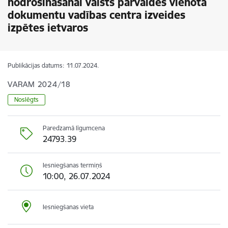
nodrošināšanai valsts pārvaldes vienotā
dokumentu vadības centra izveides
izpētes ietvaros
Publikācijas datums:
11.07.2024.
VARAM 2024/18
Noslēgts
Paredzamā līgumcena
24793.39
Iesniegšanas termiņš
10:00, 26.07.2024
Iesniegšanas vieta