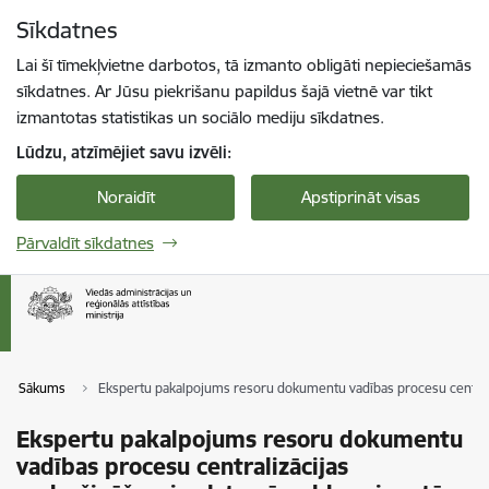
Pāriet uz lapas saturu
Sīkdatnes
Spied
lai meklētu
Enter
Lai šī tīmekļvietne darbotos, tā izmanto obligāti nepieciešamās
sīkdatnes. Ar Jūsu piekrišanu papildus šajā vietnē var tikt
izmantotas statistikas un sociālo mediju sīkdatnes.
Lūdzu, atzīmējiet savu izvēli:
Noraidīt
Apstiprināt visas
Pārvaldīt sīkdatnes
Sākums
Ekspertu pakalpojums resoru dokumentu vadības procesu centraliz
Ekspertu pakalpojums resoru dokumentu
vadības procesu centralizācijas