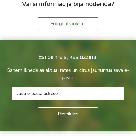
Vai šī informācija bija noderīga?
Sniegt atsauksmi
Esi pirmais, kas uzzina!
Saņem iknedēļas aktualitātes un citus jaunumus savā e-
pastā.
Kājene