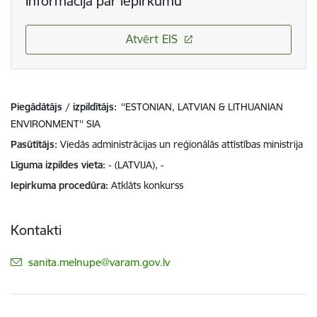
Informācija par iepirkumu
Atvērt EIS
Piegādātājs / izpildītājs:
''ESTONIAN, LATVIAN & LITHUANIAN
ENVIRONMENT'' SIA
Pasūtītājs
Viedās administrācijas un reģionālās attīstības ministrija
Līguma izpildes vieta
- (LATVIJA), -
Iepirkuma procedūra
Atklāts konkurss
Kontakti
E-pasts:
sanita.melnupe@varam.gov.lv