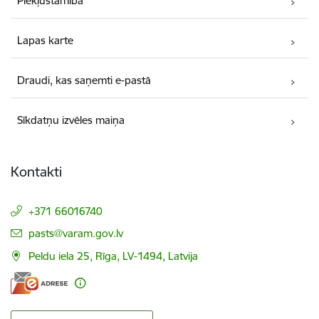
Piekļūstamība
Lapas karte
Draudi, kas saņemti e-pastā
Sīkdatņu izvēles maiņa
Kontakti
+371 66016740
E-pasts:
pasts@varam.gov.lv
Peldu iela 25, Rīga, LV-1494, Latvija