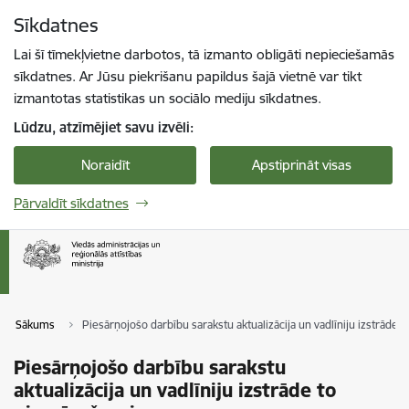
Pāriet uz lapas saturu
Sīkdatnes
Spied
lai meklētu
Enter
Lai šī tīmekļvietne darbotos, tā izmanto obligāti nepieciešamās
sīkdatnes. Ar Jūsu piekrišanu papildus šajā vietnē var tikt
izmantotas statistikas un sociālo mediju sīkdatnes.
Lūdzu, atzīmējiet savu izvēli:
Noraidīt
Apstiprināt visas
Pārvaldīt sīkdatnes
Sākums
Piesārņojošo darbību sarakstu aktualizācija un vadlīniju izstrāde 
Piesārņojošo darbību sarakstu
aktualizācija un vadlīniju izstrāde to