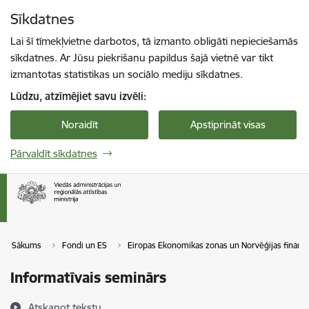
Pāriet uz lapas saturu
Sīkdatnes
Spied
lai meklētu
Enter
Lai šī tīmekļvietne darbotos, tā izmanto obligāti nepieciešamās
sīkdatnes. Ar Jūsu piekrišanu papildus šajā vietnē var tikt
izmantotas statistikas un sociālo mediju sīkdatnes.
Lūdzu, atzīmējiet savu izvēli:
Noraidīt
Apstiprināt visas
Pārvaldīt sīkdatnes
Sākums
Fondi un ES
Eiropas Ekonomikas zonas un Norvēģijas finanš
Informatīvais seminārs
Atskaņot tekstu