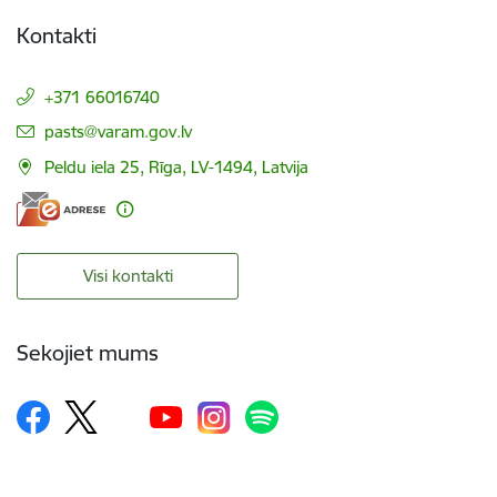
Kontakti
+371 66016740
E-pasts:
pasts@varam.gov.lv
Peldu iela 25, Rīga, LV-1494, Latvija
Visi kontakti
Sekojiet mums