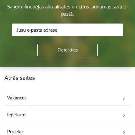
Saņem iknedēļas aktualitātes un citus jaunumus savā e-
pastā.
Kājene
Ātrās saites
Vakances
Iepirkumi
Projekti