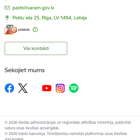
E-pasts:
pasts@varam.gov.lv
Peldu iela 25, Rīga, LV-1494, Latvija
Visi kontakti
Sekojiet mums
© 2026 Viedās administrācijas un reģionālās attīstības ministrija, publicētā
satura visas tiesības aizsargātas.
© 2020 Valsts kanceleja, Tīmekļvietņu vienotās platformas visas tiesības
aizsargātas.