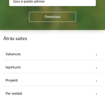
Kājene
Ātrās saites
Vakances
Iepirkumi
Projekti
Par iestādi