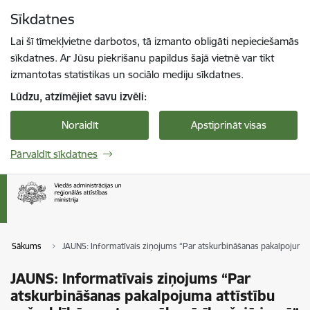
Pāriet uz lapas saturu
Sīkdatnes
Spied
lai meklētu
Enter
Lai šī tīmekļvietne darbotos, tā izmanto obligāti nepieciešamās
sīkdatnes. Ar Jūsu piekrišanu papildus šajā vietnē var tikt
izmantotas statistikas un sociālo mediju sīkdatnes.
Lūdzu, atzīmējiet savu izvēli:
Noraidīt
Apstiprināt visas
Pārvaldīt sīkdatnes
Sākums
JAUNS: Informatīvais ziņojums “Par atskurbināšanas pakalpojuma a
JAUNS: Informatīvais ziņojums “Par
atskurbināšanas pakalpojuma attīstību