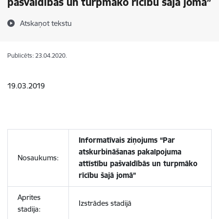
pašvaldībās un turpmāko rīcību šajā jomā”
Atskaņot tekstu
Publicēts: 23.04.2020.
19.03.2019
Informatīvais ziņojums “Par
atskurbināšanas pakalpojuma
Nosaukums:
attīstību pašvaldībās un turpmāko
rīcību šajā jomā”
Aprites
Izstrādes stadijā
stadija: