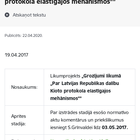
protokola elastīgajos mehānismos””
Atskaņot tekstu
Publicēts: 22.04.2020.
19.04.2017
Likumprojekts
„Grozījumi likumā
„Par Latvijas Republikas dalību
Nosaukums:
Kioto protokola elastīgajos
mehānismos””
Par izstrādes stadijā esošo normatīvo
Aprites
aktu komentārus un priekšlikumus
stadija:
iesniegt S.Grīnvaldei līdz
03.05.2017.