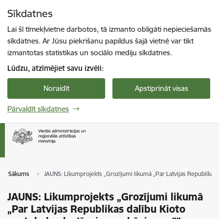
Pāriet uz lapas saturu
Sīkdatnes
Spied
lai meklētu
Enter
Lai šī tīmekļvietne darbotos, tā izmanto obligāti nepieciešamās
sīkdatnes. Ar Jūsu piekrišanu papildus šajā vietnē var tikt
izmantotas statistikas un sociālo mediju sīkdatnes.
Lūdzu, atzīmējiet savu izvēli:
Noraidīt
Apstiprināt visas
Pārvaldīt sīkdatnes
Sākums
JAUNS: Likumprojekts „Grozījumi likumā „Par Latvijas Republikas
JAUNS: Likumprojekts „Grozījumi likumā
„Par Latvijas Republikas dalību Kioto