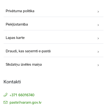
Privātuma politika
Piekļūstamība
Lapas karte
Draudi, kas saņemti e-pastā
Sīkdatņu izvēles maiņa
Kontakti
+371 66016740
E-pasts:
pasts@varam.gov.lv