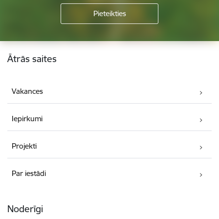
Kājene
Ātrās saites
Vakances
Iepirkumi
Projekti
Par iestādi
Noderīgi