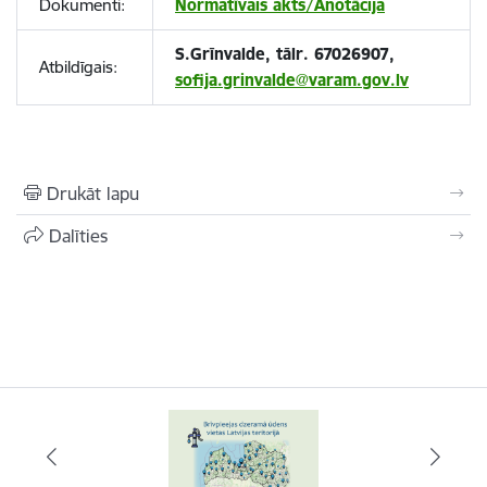
Dokumenti:
Normatīvais akts/Anotācija
S.Grīnvalde, tālr. 67026907,
Atbildīgais:
sofija.grinvalde@varam.gov.lv
Drukāt lapu
Dalīties