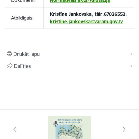
Dokumenti:
Normatīvais akts/Anotācija
Kristīne Jankovska, tālr.67026552,
Atbildīgais:
kristine.jankovska@varam.gov.lv
Drukāt lapu
Dalīties