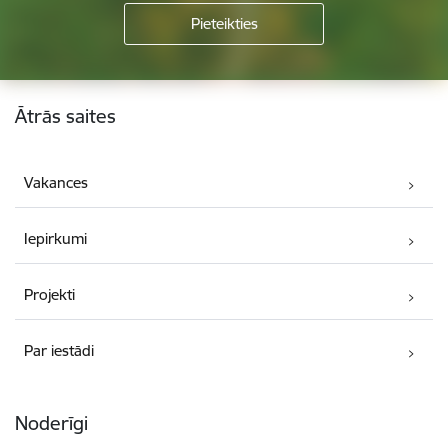
Kājene
Ātrās saites
Vakances
Iepirkumi
Projekti
Par iestādi
Noderīgi