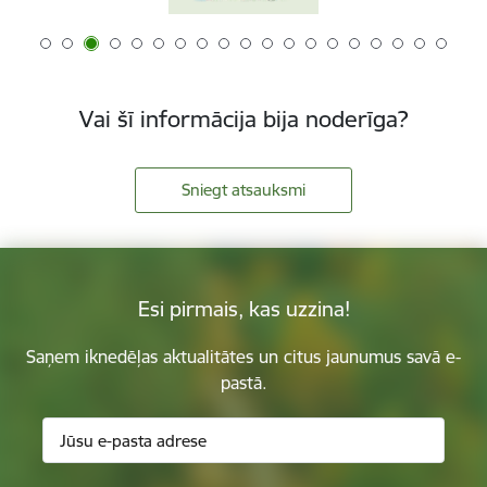
Vai šī informācija bija noderīga?
Sniegt atsauksmi
Esi pirmais, kas uzzina!
Saņem iknedēļas aktualitātes un citus jaunumus savā e-
pastā.