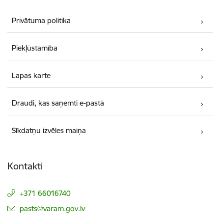
Privātuma politika
Piekļūstamība
Lapas karte
Draudi, kas saņemti e-pastā
Sīkdatņu izvēles maiņa
Kontakti
+371 66016740
E-pasts:
pasts@varam.gov.lv