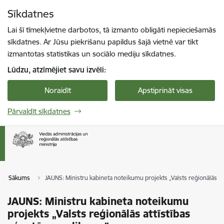
Pāriet uz lapas saturu
Sīkdatnes
Spied
lai meklētu
Enter
Lai šī tīmekļvietne darbotos, tā izmanto obligāti nepieciešamās
sīkdatnes. Ar Jūsu piekrišanu papildus šajā vietnē var tikt
izmantotas statistikas un sociālo mediju sīkdatnes.
Lūdzu, atzīmējiet savu izvēli:
Noraidīt
Apstiprināt visas
Pārvaldīt sīkdatnes
Sākums
JAUNS: Ministru kabineta noteikumu projekts „Valsts reģionālās at
JAUNS: Ministru kabineta noteikumu
projekts „Valsts reģionālās attīstības