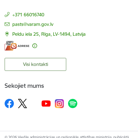
+371 66016740
E-pasts:
pasts@varam.gov.lv
Peldu iela 25, Rīga, LV-1494, Latvija
Visi kontakti
Sekojiet mums
© 2026 Viedās administrācijas un reģionālās attīstības ministrija, publicētā