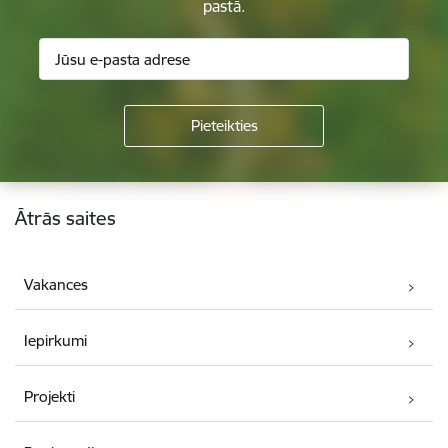
pastā.
Kājene
Ātrās saites
Vakances
Iepirkumi
Projekti