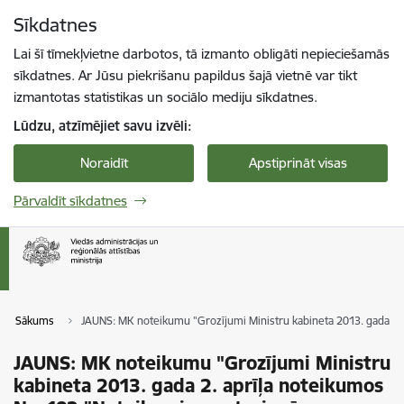
Pāriet uz lapas saturu
Sīkdatnes
Spied
lai meklētu
Enter
Lai šī tīmekļvietne darbotos, tā izmanto obligāti nepieciešamās
sīkdatnes. Ar Jūsu piekrišanu papildus šajā vietnē var tikt
izmantotas statistikas un sociālo mediju sīkdatnes.
Lūdzu, atzīmējiet savu izvēli:
Noraidīt
Apstiprināt visas
Pārvaldīt sīkdatnes
Sākums
JAUNS: MK noteikumu "Grozījumi Ministru kabineta 2013. gada 2. a
JAUNS: MK noteikumu "Grozījumi Ministru
kabineta 2013. gada 2. aprīļa noteikumos