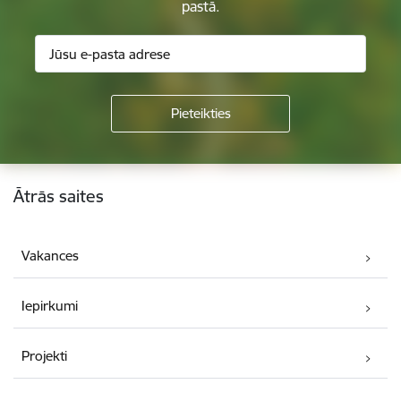
pastā.
Kājene
Ātrās saites
Vakances
Iepirkumi
Projekti