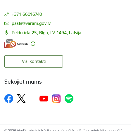
+371 66016740
E-pasts:
pasts@varam.gov.lv
Peldu iela 25, Rīga, LV-1494, Latvija
Visi kontakti
Sekojiet mums
© 2026 Viedās administrācijas un reģionālās attīstības ministrija, publicētā