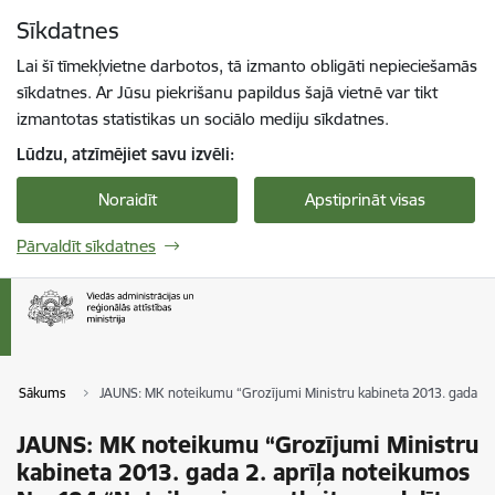
Pāriet uz lapas saturu
Sīkdatnes
Spied
lai meklētu
Enter
Lai šī tīmekļvietne darbotos, tā izmanto obligāti nepieciešamās
sīkdatnes. Ar Jūsu piekrišanu papildus šajā vietnē var tikt
izmantotas statistikas un sociālo mediju sīkdatnes.
Lūdzu, atzīmējiet savu izvēli:
Noraidīt
Apstiprināt visas
Pārvaldīt sīkdatnes
Sākums
JAUNS: MK noteikumu “Grozījumi Ministru kabineta 2013. gada 2. a
JAUNS: MK noteikumu “Grozījumi Ministru
kabineta 2013. gada 2. aprīļa noteikumos