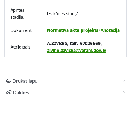
Aprites
Izstrādes stadijā
stadija:
Dokumenti:
Normatīvā akta projekts/Anotācija
A.Zavicka, tālr. 67026569,
Atbildīgais:
alvine.zavicka@varam.gov.lv
Drukāt lapu
Dalīties