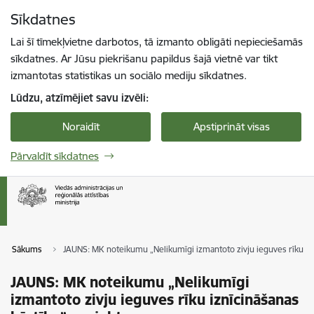
Pāriet uz lapas saturu
Sīkdatnes
Spied
lai meklētu
Enter
Lai šī tīmekļvietne darbotos, tā izmanto obligāti nepieciešamās
sīkdatnes. Ar Jūsu piekrišanu papildus šajā vietnē var tikt
izmantotas statistikas un sociālo mediju sīkdatnes.
Lūdzu, atzīmējiet savu izvēli:
Noraidīt
Apstiprināt visas
Pārvaldīt sīkdatnes
Sākums
JAUNS: MK noteikumu „Nelikumīgi izmantoto zivju ieguves rīku izn
JAUNS: MK noteikumu „Nelikumīgi
izmantoto zivju ieguves rīku iznīcināšanas