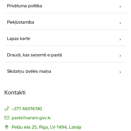
Privātuma politika
Piekļūstamība
Lapas karte
Draudi, kas saņemti e-pastā
Sīkdatņu izvēles maiņa
Kontakti
+371 66016740
E-pasts:
pasts@varam.gov.lv
Peldu iela 25, Rīga, LV-1494, Latvija