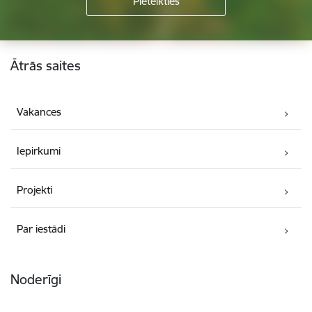
Kājene
Ātrās saites
Vakances
Iepirkumi
Projekti
Par iestādi
Noderīgi