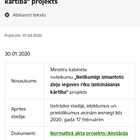
kārtība” projekts
Atskaņot tekstu
Publicēts: 07.04.2020.
30.01.2020
Ministru kabineta
noteikumu
„Nelikumīgi izmantoto
Nosaukums:
zivju ieguves rīku iznīcināšanas
kārtība”
projekts
Izstrādes stadijā, iebildumus un
Aprites
priekšlikumus aicinām iesniegt līdz
stadija:
2020. gada 17.februārim
Dokumenti:
Normatīvā akta projekts/Anotācija