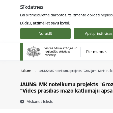
Pāriet uz lapas saturu
Sīkdatnes
Lai šī tīmekļvietne darbotos, tā izmanto obligāti nepiec
Lūdzu, atzīmējiet savu izvēli:
Noraidīt
Apstiprināt visas
Par mums
Sākums
JAUNS: MK noteikumu projekts "Grozījumi Ministru k
JAUNS: MK noteikumu projekts "Groz
"Vides prasības mazo katlumāju apsa
Atskaņot tekstu