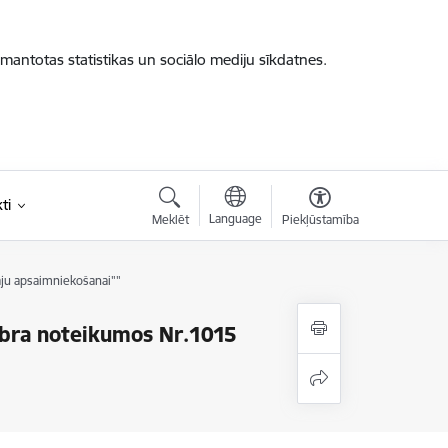
zmantotas statistikas un sociālo mediju sīkdatnes.
ti
Language
Meklēt
Piekļūstamība
ju apsaimniekošanai""
mbra noteikumos Nr.1015