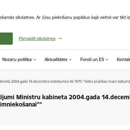
iešamās sīkdatnes. Ar Jūsu piekrišanu papildus šajā vietnē var tikt i
Pārvaldīt sīkdatnes
Nozaru politika
Aktualitātes
Fondi un ES
Kontak
abineta 2004.gada 14.decembra noteikumos Nr.1015 "Vides prasības mazo katlumā
ījumi Ministru kabineta 2004.gada 14.dece
imniekošanai""