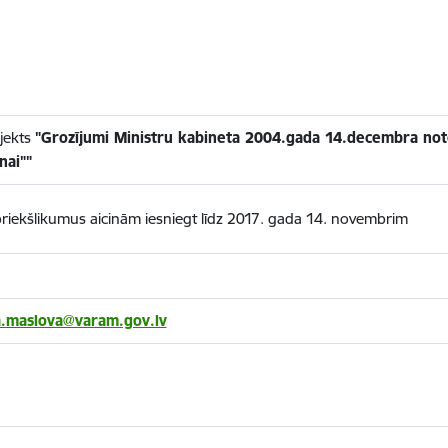
jekts
"Grozījumi Ministru kabineta 2004.gada 14.decembra not
nai""
 priekšlikumus aicinām iesniegt līdz 2017. gada 14. novembrim
a.maslova@varam.gov.lv