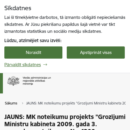
Pāriet uz lapas saturu
Sīkdatnes
Spied
lai meklētu
Enter
Lai šī tīmekļvietne darbotos, tā izmanto obligāti nepieciešamās
sīkdatnes. Ar Jūsu piekrišanu papildus šajā vietnē var tikt
izmantotas statistikas un sociālo mediju sīkdatnes.
Lūdzu, atzīmējiet savu izvēli:
Noraidīt
Apstiprināt visas
Pārvaldīt sīkdatnes
Sākums
JAUNS: MK noteikumu projekts "Grozījumi Ministru kabineta 2009.
JAUNS: MK noteikumu projekts "Grozījumi
Ministru kabineta 2009. gada 3.