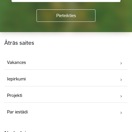
Kājene
Ātrās saites
Vakances
Iepirkumi
Projekti
Par iestādi