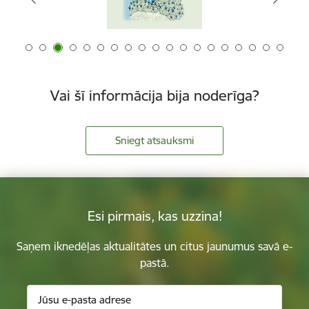
Vai šī informācija bija noderīga?
Sniegt atsauksmi
Esi pirmais, kas uzzina!
Saņem iknedēļas aktualitātes un citus jaunumus savā e-
pastā.