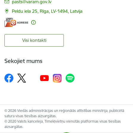
E-pasts:
pasts@varam.gov.lv
Peldu iela 25, Rīga, LV-1494, Latvija
Visi kontakti
Sekojiet mums
© 2026 Viedās administrācijas un reģionālās attīstības ministrija, publicētā
satura visas tiesības aizsargātas.
© 2020 Valsts kanceleja, Tīmekļvietņu vienotās platformas visas tiesības
aizsargātas.