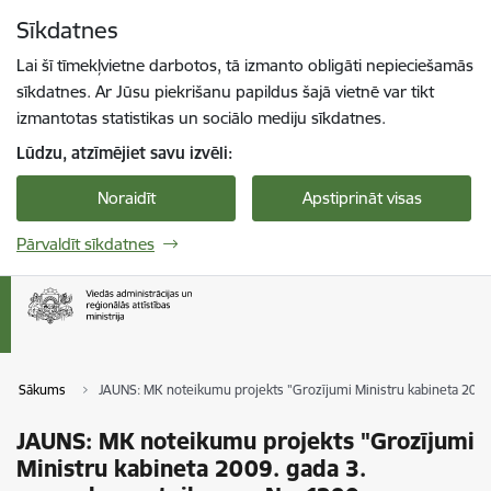
Pāriet uz lapas saturu
Sīkdatnes
Spied
lai meklētu
Enter
Lai šī tīmekļvietne darbotos, tā izmanto obligāti nepieciešamās
sīkdatnes. Ar Jūsu piekrišanu papildus šajā vietnē var tikt
izmantotas statistikas un sociālo mediju sīkdatnes.
Lūdzu, atzīmējiet savu izvēli:
Noraidīt
Apstiprināt visas
Pārvaldīt sīkdatnes
Sākums
JAUNS: MK noteikumu projekts "Grozījumi Ministru kabineta 2009.
JAUNS: MK noteikumu projekts "Grozījumi
Ministru kabineta 2009. gada 3.