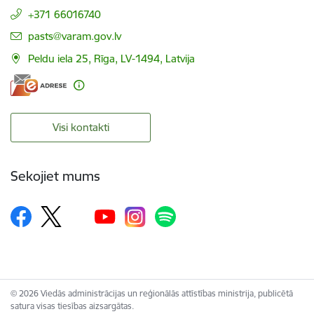
+371 66016740
E-pasts:
pasts@varam.gov.lv
Peldu iela 25, Rīga, LV-1494, Latvija
Visi kontakti
Sekojiet mums
© 2026 Viedās administrācijas un reģionālās attīstības ministrija, publicētā
satura visas tiesības aizsargātas.