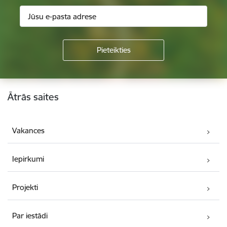
Kājene
Ātrās saites
Vakances
Iepirkumi
Projekti
Par iestādi