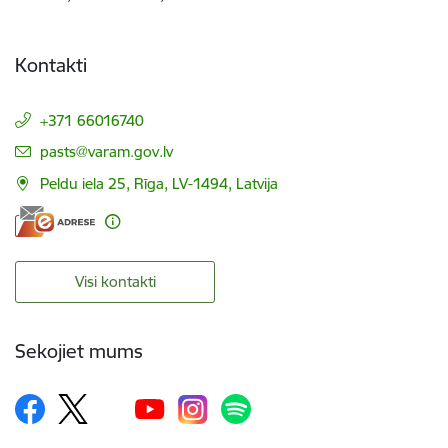
Kontakti
+371 66016740
E-pasts:
pasts@varam.gov.lv
Peldu iela 25, Rīga, LV-1494, Latvija
Visi kontakti
Sekojiet mums