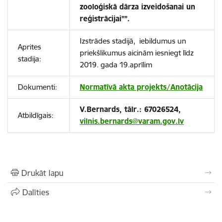
zooloģiskā dārza izveidošanai un
reģistrācijai””.
Izstrādes stadijā, iebildumus un
Aprites
priekšlikumus aicinām iesniegt līdz
stadija:
2019. gada 19.aprīlim
Dokumenti:
Normatīvā akta projekts/Anotācija
V.Bernards, tālr.: 67026524,
Atbildīgais:
vilnis.bernards@varam.gov.lv
Drukāt lapu
Dalīties