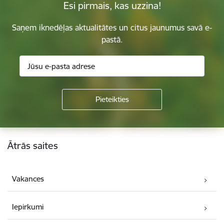
Esi pirmais, kas uzzina!
Saņem iknedēļas aktualitātes un citus jaunumus savā e-
pastā.
Kājene
Ātrās saites
Vakances
Iepirkumi