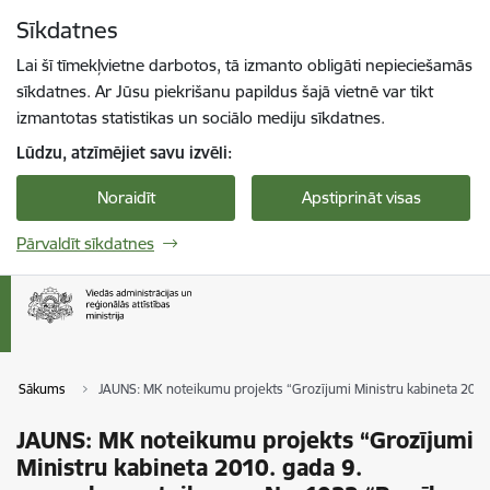
Pāriet uz lapas saturu
Sīkdatnes
Spied
lai meklētu
Enter
Lai šī tīmekļvietne darbotos, tā izmanto obligāti nepieciešamās
sīkdatnes. Ar Jūsu piekrišanu papildus šajā vietnē var tikt
izmantotas statistikas un sociālo mediju sīkdatnes.
Lūdzu, atzīmējiet savu izvēli:
Noraidīt
Apstiprināt visas
Pārvaldīt sīkdatnes
Sākums
JAUNS: MK noteikumu projekts “Grozījumi Ministru kabineta 2010. 
JAUNS: MK noteikumu projekts “Grozījumi
Ministru kabineta 2010. gada 9.