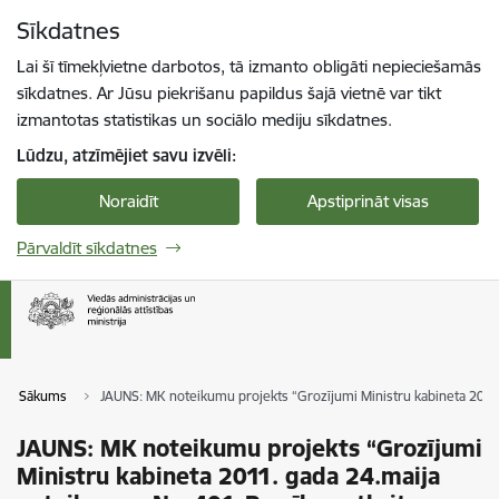
Pāriet uz lapas saturu
Sīkdatnes
Spied
lai meklētu
Enter
Lai šī tīmekļvietne darbotos, tā izmanto obligāti nepieciešamās
sīkdatnes. Ar Jūsu piekrišanu papildus šajā vietnē var tikt
izmantotas statistikas un sociālo mediju sīkdatnes.
Lūdzu, atzīmējiet savu izvēli:
Noraidīt
Apstiprināt visas
Pārvaldīt sīkdatnes
Sākums
JAUNS: MK noteikumu projekts “Grozījumi Ministru kabineta 2011.
JAUNS: MK noteikumu projekts “Grozījumi
Ministru kabineta 2011. gada 24.maija