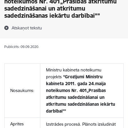
noteikumos Nr. 401„Prasības atkritumu
sadedzināšanai un atkritumu
sadedzināšanas iekārtu darbībai””
Atskaņot tekstu
Publicēts: 09.09.2020.
Ministru kabineta noteikumu
projekts
“
Grozījumi Ministru
kabineta 2011. gada 24.maija
Nosaukums:
noteikumos Nr. 401
„
Prasības
atkritumu sadedzināšanai un
atkritumu sadedzināšanas iekārtu
darbībai
””
Aprites
Izstrādes procesā. Plānots izsludināt