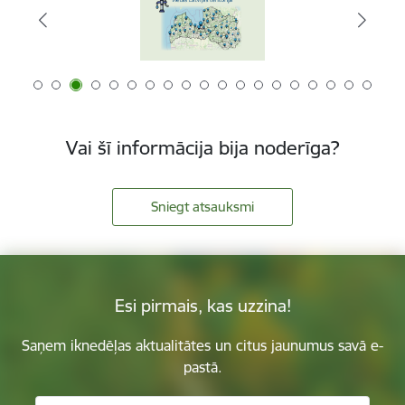
Vai šī informācija bija noderīga?
Sniegt atsauksmi
Esi pirmais, kas uzzina!
Saņem iknedēļas aktualitātes un citus jaunumus savā e-
pastā.