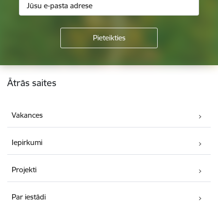
Kājene
Ātrās saites
Vakances
Iepirkumi
Projekti
Par iestādi