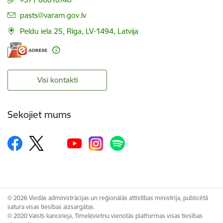
E-pasts:
pasts@varam.gov.lv
Peldu iela 25, Rīga, LV-1494, Latvija
Visi kontakti
Sekojiet mums
© 2026 Viedās administrācijas un reģionālās attīstības ministrija, publicētā
satura visas tiesības aizsargātas.
© 2020 Valsts kanceleja, Tīmekļvietņu vienotās platformas visas tiesības