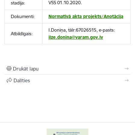
VSS 01.10.2020.
stadija:
Dokumenti:
Normatīvā akta projekts/Anotācija
I.Doniņa, tālr:67026515, e-pasts:
Atbildīgais:
ilze.donina@varam.gov.lv
Drukāt lapu
Dalīties