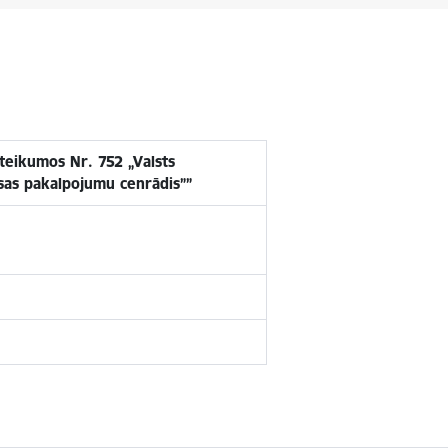
teikumos Nr. 752 „Valsts
ksas pakalpojumu cenrādis””