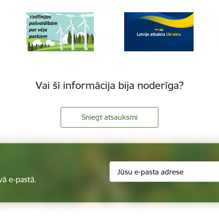
Vai šī informācija bija noderīga?
Sniegt atsauksmi
vā e-pastā.