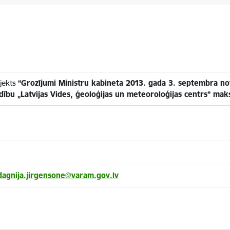
jekts
“Grozījumi Ministru kabineta 2013. gada 3. septembra no
ldību „Latvijas Vides, ģeoloģijas un meteoroloģijas centrs” ma
dagnija.jirgensone@varam.gov.lv