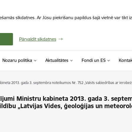
iešamās sīkdatnes. Ar Jūsu piekrišanu papildus šajā vietnē var tikt i
Pārvaldīt sīkdatnes
Nozaru politika
Aktualitātes
Fondi un ES
Kontak
ineta 2013. gada 3. septembra noteikumos Nr. 752 „Valsts sabiedrības ar ierobežo
ījumi Ministru kabineta 2013. gada 3. septe
ildību „Latvijas Vides, ģeoloģijas un meteoro