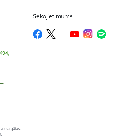
Sekojiet mums
1494,
 aizsargātas.
s.