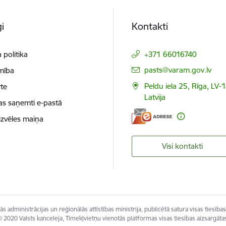
i
Kontakti
 politika
+371 66016740
E-pasts:
pasts@varam.gov.lv
mība
Peldu iela 25, Rīga, LV-
te
Latvija
as saņemti e-pastā
izvēles maiņa
Visi kontakti
s administrācijas un reģionālās attīstības ministrija, publicētā satura visas tiesības
 2020 Valsts kanceleja, Tīmekļvietņu vienotās platformas visas tiesības aizsargāta