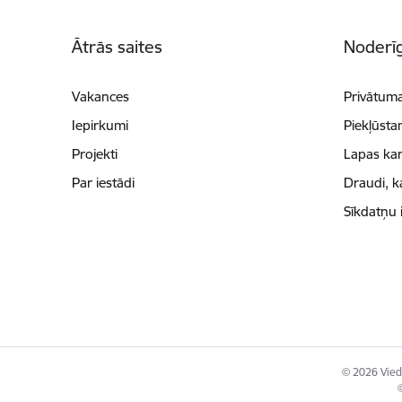
Kājene
Ātrās saites
Noderīg
Vakances
Privātuma
Iepirkumi
Piekļūsta
Projekti
Lapas kar
Par iestādi
Draudi, k
Sīkdatņu 
© 2026 Viedā
©