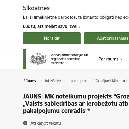
Pāriet uz lapas saturu
Sīkdatnes
Lai šī tīmekļvietne darbotos, tā izmanto obligāti nepiec
Lūdzu, atzīmējiet savu izvēli:
Noraidīt
Apstiprināt visas
Par mums
Sākums
JAUNS: MK noteikumu projekts “Grozījumi Ministru kab
JAUNS: MK noteikumu projekts “Groz
„Valsts sabiedrības ar ierobežotu atb
pakalpojumu cenrādis””
Atskaņot tekstu