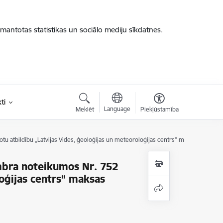
zmantotas statistikas un sociālo mediju sīkdatnes.
ti
Language
Meklēt
Piekļūstamība
tu atbildību „Latvijas Vides, ģeoloģijas un meteoroloģijas centrs” maksas pakalp
mbra noteikumos Nr. 752
loģijas centrs” maksas