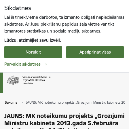
Pāriet uz lapas saturu
Sīkdatnes
Spied
lai meklētu
Enter
Lai šī tīmekļvietne darbotos, tā izmanto obligāti nepieciešamās
sīkdatnes. Ar Jūsu piekrišanu papildus šajā vietnē var tikt
izmantotas statistikas un sociālo mediju sīkdatnes.
Lūdzu, atzīmējiet savu izvēli:
Noraidīt
Apstiprināt visas
Pārvaldīt sīkdatnes
Sākums
JAUNS: MK noteikumu projekts „Grozījumi Ministru kabineta 2013.
JAUNS: MK noteikumu projekts „Grozījumi
Ministru kabineta 2013.gada 5.februāra