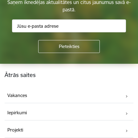
Saņem iknedēļas aktualitātes un citus jaunumus savā e-
pastā.
Kājene
Ātrās saites
Vakances
Iepirkumi
Projekti