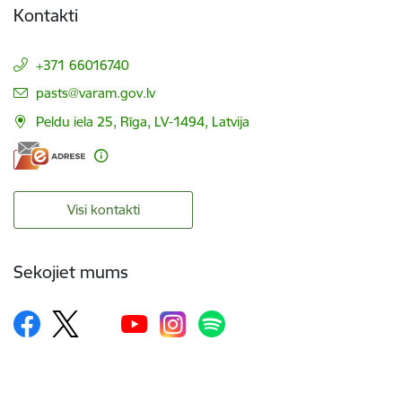
Kontakti
+371 66016740
E-pasts:
pasts@varam.gov.lv
Peldu iela 25, Rīga, LV-1494, Latvija
Visi kontakti
Sekojiet mums