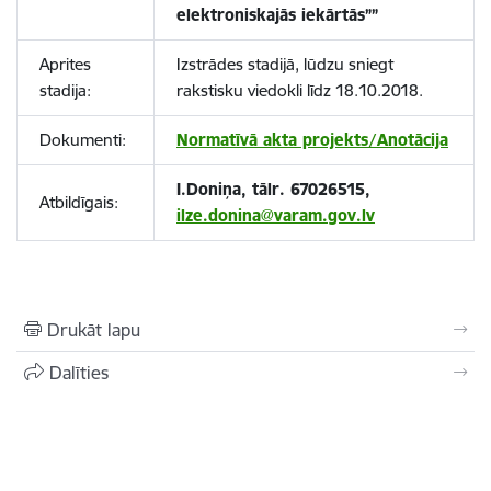
elektroniskajās iekārtās””
Aprites
Izstrādes stadijā, lūdzu sniegt
stadija:
rakstisku viedokli līdz 18.10.2018.
Dokumenti:
Normatīvā akta projekts/Anotācija
I.Doniņa, tālr. 67026515,
Atbildīgais:
ilze.donina@varam.gov.lv
Drukāt lapu
Dalīties