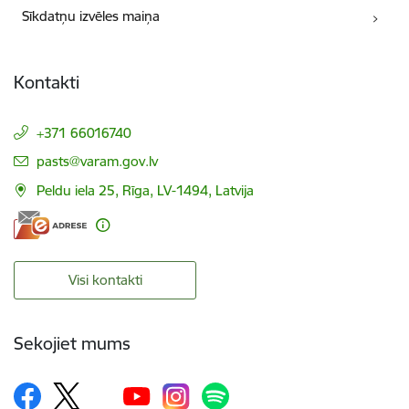
Sīkdatņu izvēles maiņa
Kontakti
+371 66016740
E-pasts:
pasts@varam.gov.lv
Peldu iela 25, Rīga, LV-1494, Latvija
Visi kontakti
Sekojiet mums