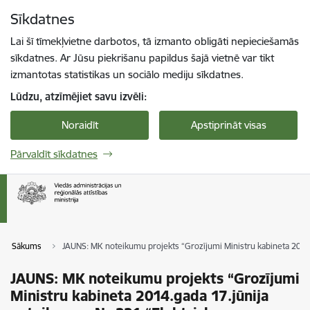
Pāriet uz lapas saturu
Sīkdatnes
Spied
lai meklētu
Enter
Lai šī tīmekļvietne darbotos, tā izmanto obligāti nepieciešamās
sīkdatnes. Ar Jūsu piekrišanu papildus šajā vietnē var tikt
izmantotas statistikas un sociālo mediju sīkdatnes.
Lūdzu, atzīmējiet savu izvēli:
Noraidīt
Apstiprināt visas
Pārvaldīt sīkdatnes
Sākums
JAUNS: MK noteikumu projekts “Grozījumi Ministru kabineta 2014.g
JAUNS: MK noteikumu projekts “Grozījumi
Ministru kabineta 2014.gada 17.jūnija