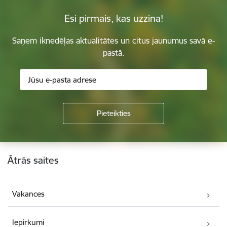
Esi pirmais, kas uzzina!
Saņem iknedēļas aktualitātes un citus jaunumus savā e-
pastā.
Kājene
Ātrās saites
Vakances
Iepirkumi