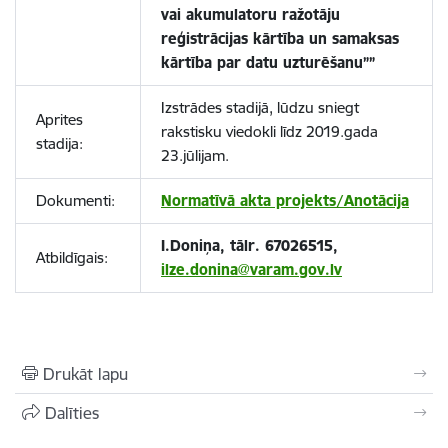
vai akumulatoru ražotāju
reģistrācijas kārtība un samaksas
kārtība par datu uzturēšanu””
Izstrādes stadijā, lūdzu sniegt
Aprites
rakstisku viedokli līdz 2019.gada
stadija:
23.jūlijam.
Dokumenti:
Normatīvā akta projekts/Anotācija
I.Doniņa, tālr. 67026515,
Atbildīgais:
ilze.donina@varam.gov.lv
Drukāt lapu
Dalīties