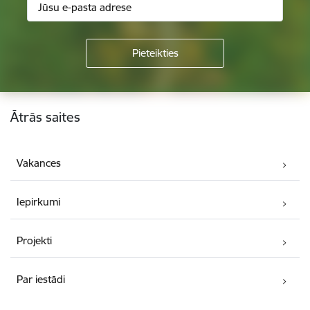
Kājene
Ātrās saites
Vakances
Iepirkumi
Projekti
Par iestādi