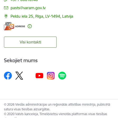
E-pasts:
pasts@varam.gov.lv
Peldu iela 25, Rīga, LV-1494, Latvija
Visi kontakti
Sekojiet mums
© 2026 Viedās administrācijas un reģionālās attīstības ministrija, publicētā
satura visas tiesības aizsargātas.
© 2020 Valsts kanceleja, Tīmekļvietņu vienotās platformas visas tiesības