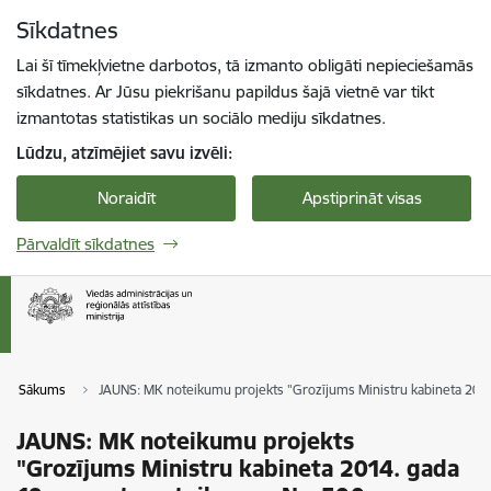
Pāriet uz lapas saturu
Sīkdatnes
Spied
lai meklētu
Enter
Lai šī tīmekļvietne darbotos, tā izmanto obligāti nepieciešamās
sīkdatnes. Ar Jūsu piekrišanu papildus šajā vietnē var tikt
izmantotas statistikas un sociālo mediju sīkdatnes.
Lūdzu, atzīmējiet savu izvēli:
Noraidīt
Apstiprināt visas
Pārvaldīt sīkdatnes
Sākums
JAUNS: MK noteikumu projekts "Grozījums Ministru kabineta 2014
JAUNS: MK noteikumu projekts
"Grozījums Ministru kabineta 2014. gada