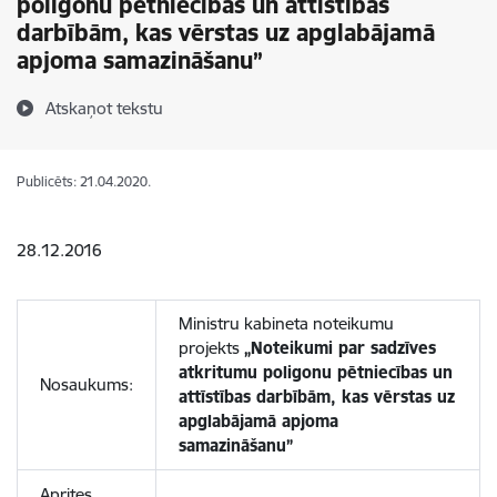
poligonu pētniecības un attīstības
darbībām, kas vērstas uz apglabājamā
apjoma samazināšanu”
Atskaņot tekstu
Publicēts: 21.04.2020.
28.12.2016
Ministru kabineta noteikumu
projekts
„Noteikumi par sadzīves
atkritumu poligonu pētniecības un
Nosaukums:
attīstības darbībām, kas vērstas uz
apglabājamā apjoma
samazināšanu”
Aprites