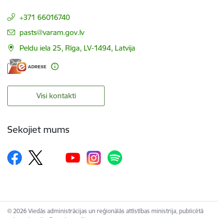
+371 66016740
E-pasts:
pasts@varam.gov.lv
Peldu iela 25, Rīga, LV-1494, Latvija
Visi kontakti
Sekojiet mums
© 2026 Viedās administrācijas un reģionālās attīstības ministrija, publicētā