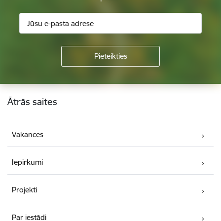
Kājene
Ātrās saites
Vakances
Iepirkumi
Projekti
Par iestādi