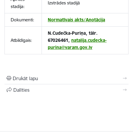
Izstrādes stadijā
stadija:
Dokumenti:
Normatīvais akts/Anotācija
N.Cudečka-Puriņa, tālr.
Atbildīgais:
67026461,
natalija.cudecka-
purina@varam.gov.lv
Drukāt lapu
Dalīties