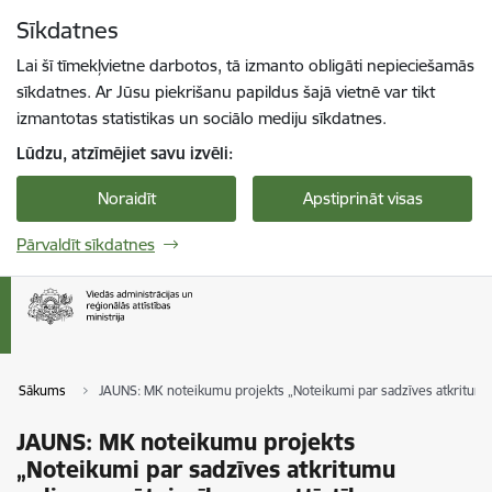
Pāriet uz lapas saturu
Sīkdatnes
Spied
lai meklētu
Enter
Lai šī tīmekļvietne darbotos, tā izmanto obligāti nepieciešamās
sīkdatnes. Ar Jūsu piekrišanu papildus šajā vietnē var tikt
izmantotas statistikas un sociālo mediju sīkdatnes.
Lūdzu, atzīmējiet savu izvēli:
Noraidīt
Apstiprināt visas
Pārvaldīt sīkdatnes
Sākums
JAUNS: MK noteikumu projekts „Noteikumi par sadzīves atkritumu
JAUNS: MK noteikumu projekts
„Noteikumi par sadzīves atkritumu