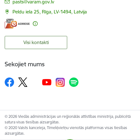
E-pasts:
pasts@varam.gov.lv
Peldu iela 25, Rīga, LV-1494, Latvija
Visi kontakti
Sekojiet mums
© 2026 Viedās administrācijas un reģionālās attīstības ministrija, publicētā
satura visas tiesības aizsargātas.
© 2020 Valsts kanceleja, Tīmekļvietņu vienotās platformas visas tiesības
aizsargātas.