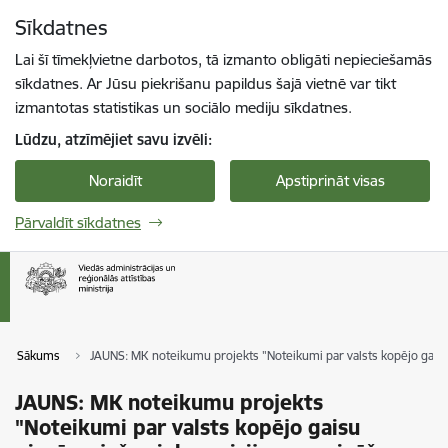
Pāriet uz lapas saturu
Sīkdatnes
Spied
lai meklētu
Enter
Lai šī tīmekļvietne darbotos, tā izmanto obligāti nepieciešamās
sīkdatnes. Ar Jūsu piekrišanu papildus šajā vietnē var tikt
izmantotas statistikas un sociālo mediju sīkdatnes.
Lūdzu, atzīmējiet savu izvēli:
Noraidīt
Apstiprināt visas
Pārvaldīt sīkdatnes
Sākums
JAUNS: MK noteikumu projekts "Noteikumi par valsts kopējo gaisu
JAUNS: MK noteikumu projekts
"Noteikumi par valsts kopējo gaisu