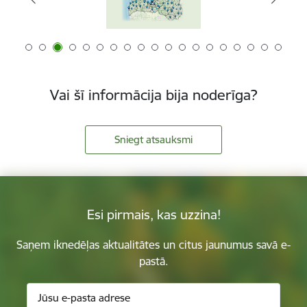
Vai šī informācija bija noderīga?
Sniegt atsauksmi
Esi pirmais, kas uzzina!
Saņem iknedēļas aktualitātes un citus jaunumus savā e-
pastā.