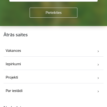
Kājene
Ātrās saites
Vakances
Iepirkumi
Projekti
Par iestādi