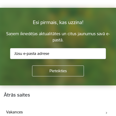
Esi pirmais, kas uzzina!
Saņem iknedēļas aktualitātes un citus jaunumus savā e-
pastā.
Kājene
Ātrās saites
Vakances