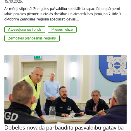
15.10.2025.
Ar mērķi stiprināt Zemgales pašvaldību speciālistu kapacitāti un pārņemt
labās prakses piemērus civilās drošības un aizsardzības jomā, no 7. līdz 9.
oktobrim Zemgales reģiona speciālisti devās…
Atveseļošanas fonds
Preses relīze
Zemgales plānošanas reģions
Dobeles novadā pārbaudīta pašvaldību gatavība