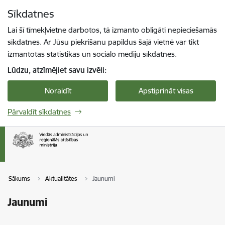
Pāriet uz lapas saturu
Sīkdatnes
Spied
lai meklētu
Enter
Lai šī tīmekļvietne darbotos, tā izmanto obligāti nepieciešamās
sīkdatnes. Ar Jūsu piekrišanu papildus šajā vietnē var tikt
izmantotas statistikas un sociālo mediju sīkdatnes.
Lūdzu, atzīmējiet savu izvēli:
Noraidīt
Apstiprināt visas
Pārvaldīt sīkdatnes
Sākums
Aktualitātes
Jaunumi
Jaunumi