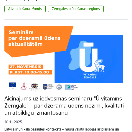
Atveseļošanas fonds
Zemgales plānošanas reģions
Aicinājums uz iedvesmas semināru “Ū vitamīns
Zemgalē” – par dzeramā ūdens nozīmi, kvalitāti
un atbildīgu izmantošanu
10.11.2025.
Latvija ir unikāla pasaules kontekstā – mūsu valsts lepojas ar plašiem un