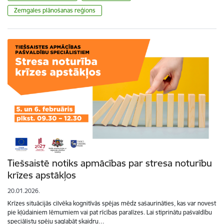
Zemgales plānošanas reģions
Tiešsaistē notiks apmācības par stresa noturību
krīzes apstākļos
20.01.2026.
Krīzes situācijās cilvēka kognitīvās spējas mēdz sašaurināties, kas var novest
pie kļūdainiem lēmumiem vai pat rīcības paralīzes. Lai stiprinātu pašvaldību
speciālistu spēju saglabāt skaidru…