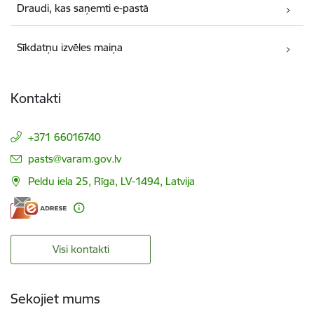
Draudi, kas saņemti e-pastā
Sīkdatņu izvēles maiņa
Kontakti
+371 66016740
E-pasts:
pasts@varam.gov.lv
Peldu iela 25, Rīga, LV-1494, Latvija
Visi kontakti
Sekojiet mums