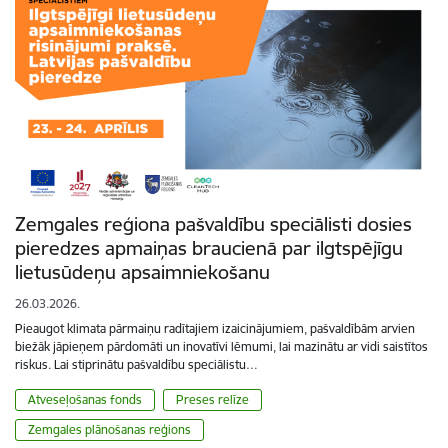
Zemgales reģiona pašvaldību speciālisti dosies
pieredzes apmaiņas braucienā par ilgtspējīgu
lietusūdeņu apsaimniekošanu
26.03.2026.
Pieaugot klimata pārmaiņu radītajiem izaicinājumiem, pašvaldībām arvien
biežāk jāpieņem pārdomāti un inovatīvi lēmumi, lai mazinātu ar vidi saistītos
riskus. Lai stiprinātu pašvaldību speciālistu…
Atveseļošanas fonds
Preses relīze
Zemgales plānošanas reģions