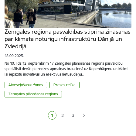
Zemgales reģiona pašvaldības stiprina zināšanas
par klimata noturīgu infrastruktūru Dānijā un
Zviedrijā
18.09.2025.
No 10. līdz 12. septembrim 17 Zemgales plānošanas reģiona pašvaldību
speciālisti devās pieredzes apmaiņas braucienā uz Kopenhāgenu un Malmi,
lai iepazītu inovatīvus un efektīvus lietusūdeņu…
Atveseļošanas fonds
Preses relīze
Zemgales plānošanas reģions
Lapošana
1
2
3
Pašreizējā lapa
Lapa
Lapa