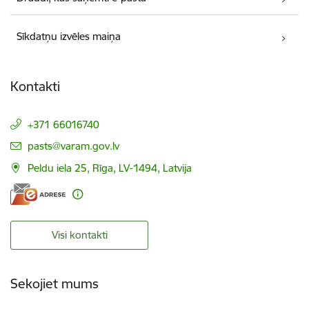
Sīkdatņu izvēles maiņa
Kontakti
+371 66016740
E-pasts:
pasts@varam.gov.lv
Peldu iela 25, Rīga, LV-1494, Latvija
Visi kontakti
Sekojiet mums