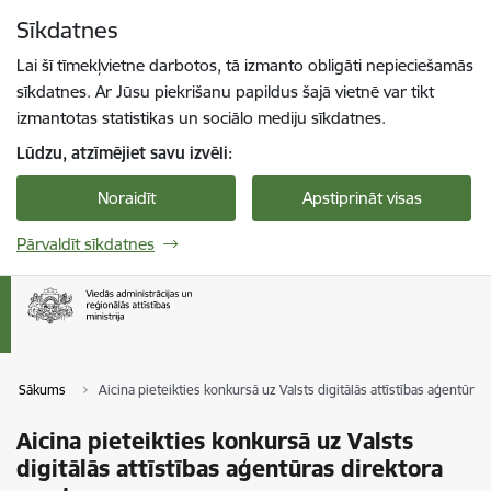
Pāriet uz lapas saturu
Sīkdatnes
Spied
lai meklētu
Enter
Lai šī tīmekļvietne darbotos, tā izmanto obligāti nepieciešamās
sīkdatnes. Ar Jūsu piekrišanu papildus šajā vietnē var tikt
izmantotas statistikas un sociālo mediju sīkdatnes.
Lūdzu, atzīmējiet savu izvēli:
Noraidīt
Apstiprināt visas
Pārvaldīt sīkdatnes
Sākums
Aicina pieteikties konkursā uz Valsts digitālās attīstības aģentūra
Aicina pieteikties konkursā uz Valsts
digitālās attīstības aģentūras direktora