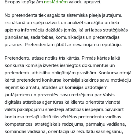
Eiropas kopīgajām
nostādnēm
valodu apguvei.
No pretendenta tiek sagaidīta sistēmiska pieeja jautājumu
risināšanā un spēja uztvert un analizēt sarežģītu un liela
apjoma informāciju dažādās jomās, kā arī labas stratēģiskās
plānošanas, sadarbības, komunikācijas un prezentācijas
prasmes. Pretendentam jābūt ar nevainojamu reputāciju.
Pretendentu atlase notiks trīs kārtās. Pirmās kārtas laikā
konkursa komisija izvērtēs iesniegtos dokumentus un
pretendentu atbilstību obligātajām prasībām. Konkursa otrajā
kārtā pretendenti konkursa komisijai skaidros savu motivāciju
ieņemt šo amatu, atbildēs uz komisijas uzdotajiem
jautājumiem un prezentēs savu redzējumu par Valsts
digitālās attīstības aģentūras kā klientu orientēta vienotā
valsts pakalpojumu sniedzēja attīstības iespējām. Savukārt
konkursa trešajā kārtā tiks vērtētas pretendentu vadības
kompetences: stratēģiskais redzējums, pārmaiņu vadīšana,
komandas vadīšana, orientācija uz rezultātu sasniegšanu,