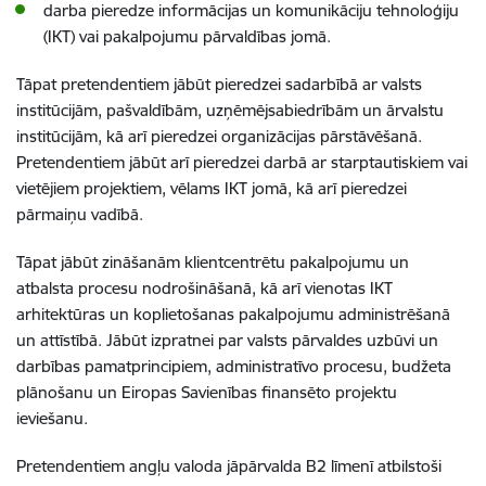
darba pieredze informācijas un komunikāciju tehnoloģiju
(IKT) vai pakalpojumu pārvaldības jomā.
Tāpat pretendentiem jābūt pieredzei sadarbībā ar valsts
institūcijām, pašvaldībām, uzņēmējsabiedrībām un ārvalstu
institūcijām, kā arī pieredzei organizācijas pārstāvēšanā.
Pretendentiem jābūt arī pieredzei darbā ar starptautiskiem vai
vietējiem projektiem, vēlams IKT jomā, kā arī pieredzei
pārmaiņu vadībā.
Tāpat jābūt zināšanām klientcentrētu pakalpojumu un
atbalsta procesu nodrošināšanā, kā arī vienotas IKT
arhitektūras un koplietošanas pakalpojumu administrēšanā
un attīstībā. Jābūt izpratnei par valsts pārvaldes uzbūvi un
darbības pamatprincipiem, administratīvo procesu, budžeta
plānošanu un Eiropas Savienības finansēto projektu
ieviešanu.
Pretendentiem angļu valoda jāpārvalda B2 līmenī atbilstoši