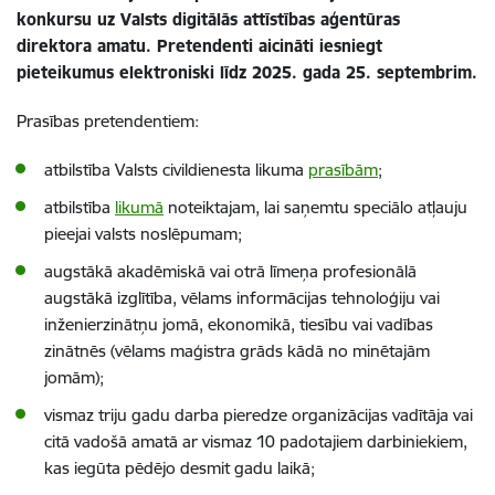
konkursu uz Valsts digitālās attīstības aģentūras
direktora amatu. Pretendenti aicināti iesniegt
pieteikumus elektroniski līdz 2025. gada 25. septembrim.
Prasības pretendentiem:
atbilstība Valsts civildienesta likuma
prasībām
;
atbilstība
likumā
noteiktajam, lai saņemtu speciālo atļauju
pieejai valsts noslēpumam;
augstākā akadēmiskā vai otrā līmeņa profesionālā
augstākā izglītība, vēlams informācijas tehnoloģiju vai
inženierzinātņu jomā, ekonomikā, tiesību vai vadības
zinātnēs (vēlams maģistra grāds kādā no minētajām
jomām);
vismaz triju gadu darba pieredze organizācijas vadītāja vai
citā vadošā amatā ar vismaz 10 padotajiem darbiniekiem,
kas iegūta pēdējo desmit gadu laikā;