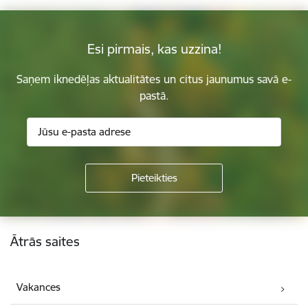
Esi pirmais, kas uzzina!
Saņem iknedēļas aktualitātes un citus jaunumus savā e-
pastā.
Kājene
Ātrās saites
Vakances