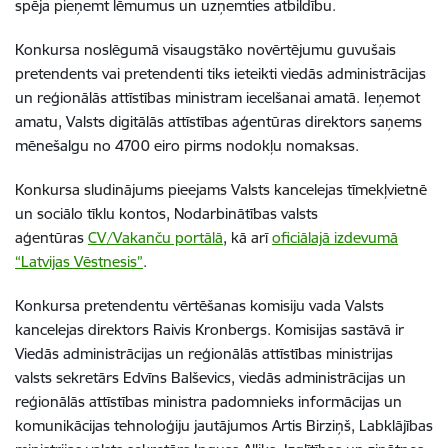
spēja pieņemt lēmumus un uzņemties atbildību.
Konkursa noslēgumā visaugstāko novērtējumu guvušais
pretendents vai pretendenti tiks ieteikti viedās administrācijas
un reģionālās attīstības ministram iecelšanai amatā. Ieņemot
amatu, Valsts digitālās attīstības aģentūras direktors saņems
mēnešalgu no 4700 eiro pirms nodokļu nomaksas
.
Konkursa sludinājums pieejams Valsts kancelejas tīmekļvietnē
un sociālo tīklu kontos, Nodarbinātības valsts
aģentūras
CV/Vakanču portālā
, kā arī
oficiālajā izdevumā
“Latvijas Vēstnesis”
.
Konkursa pretendentu vērtēšanas komisiju vada Valsts
kancelejas direktors Raivis Kronbergs. Komisijas sastāvā ir
Viedās administrācijas un reģionālās attīstības ministrijas
valsts sekretārs Edvīns Balševics, viedās administrācijas un
reģionālās attīstības ministra padomnieks informācijas un
komunikācijas tehnoloģiju jautājumos Artis Birziņš, Labklājības