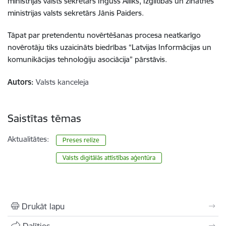
ministrijas valsts sekretārs Inguss Alliks, Izglītības un zinātnes
ministrijas valsts sekretārs Jānis Paiders.
Tāpat par pretendentu novērtēšanas procesa neatkarīgo
novērotāju tiks uzaicināts biedrības “Latvijas Informācijas un
komunikācijas tehnoloģiju asociācija” pārstāvis.
Autors:
Valsts kanceleja
Saistītas tēmas
Aktualitātes:
Preses relīze
Valsts digitālās attīstības aģentūra
Drukāt lapu
Dalīties