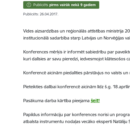
Publicēts
pirms vairāk nekā 9 gadiem
Publicēts: 26.04.2017.
Vides aizsardzības un reģionālās attīstības ministrija
institucionālā sadarbība starp Latvijas un Norvēģijas 
Konferences mērķis ir informēt sabiedrību par paveikto
kuri dalīsies ar savu pieredzi, iedvesmojot klātesoš
Konferencē aicinām piedalīties pārstāvjus no valsts un 
Pieteikties dalībai konferencē aicinām līdz š.g. 18.aprīlim
Pasākuma darba kārtība pieejama
šeit!
Papildus informāciju par konferences norisi un progr
atbalsta instrumentu nodaļas vecāko eksperti Natāliju S