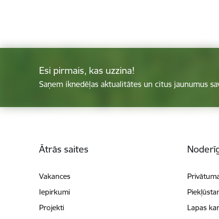
Esi pirmais, kas uzzina!
Saņem iknedēļas aktualitātes un citus jaunumus sa
Kājene
Ātrās saites
Noderīg
Vakances
Privātuma
Iepirkumi
Piekļūsta
Projekti
Lapas kar