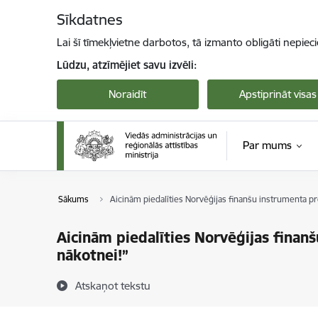
Pāriet uz lapas saturu
Sīkdatnes
Lai šī tīmekļvietne darbotos, tā izmanto obligāti nepiec
Lūdzu, atzīmējiet savu izvēli:
Noraidīt
Apstiprināt visas
Par mums
Sākums
Aicinām piedalīties Norvēģijas finanšu instrumenta
Aicinām piedalīties Norvēģijas fin
nākotnei!”
Atskaņot tekstu