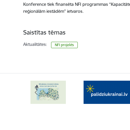
Konference tiek finansēta NFI programmas “Kapacitātes s
reģionālām iestādēm” ietvaros.
Saistītas tēmas
Aktualitātes:
NFI projekts