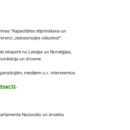
ammas “Kapacitātes stiprināšana un
ferenci „Iedvesmojies nākotnei!”.
i eksperti no Latvijas un Norvēģijas,
munikācija un drosme.
ganizācijām, medijiem u.c. interesentus.
TExwc12
.
partamenta Nacionālo un ārvalstu