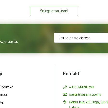
Sniegt atsauksmi
vā e-pastā.
i
Kontakti
 politika
+371 66016740
E-pasts:
pasts@varam.gov.lv
mība
Peldu iela 25, Rīga, LV-
te
Latvija