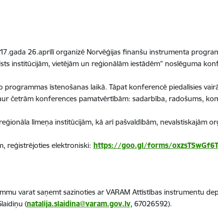
 2017.gada 26.aprīlī organizē Norvēģijas finanšu instrumenta progr
valsts institūcijām, vietējām un reģionālām iestādēm” noslēguma kon
 programmas īstenošanas laikā. Tāpat konferencē piedalīsies vairāk
os caur četrām konferences pamatvērtībām: sadarbība, radošums, ko
reģionāla līmeņa institūcijām, kā arī pašvaldībām, nevalstiskajām or
, reģistrējoties elektroniski:
https://goo.gl/forms/oxzsTSwGf6
ammu varat saņemt sazinoties ar VARAM Attīstības instrumentu de
laidiņu (
natalija.slaidina@varam.gov.lv
, 67026592).