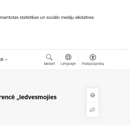
zmantotas statistikas un sociālo mediju sīkdatnes.
ti
Language
Meklēt
Piekļūstamība
rencē „Iedvesmojies