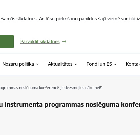
iešamās sīkdatnes. Ar Jūsu piekrišanu papildus šajā vietnē var tikt i
Pārvaldīt sīkdatnes
Nozaru politika
Aktualitātes
Fondi un ES
Kontak
 programmas noslēguma konferencē „Iedvesmojies nākotnei!”
anšu instrumenta programmas noslēguma konfe