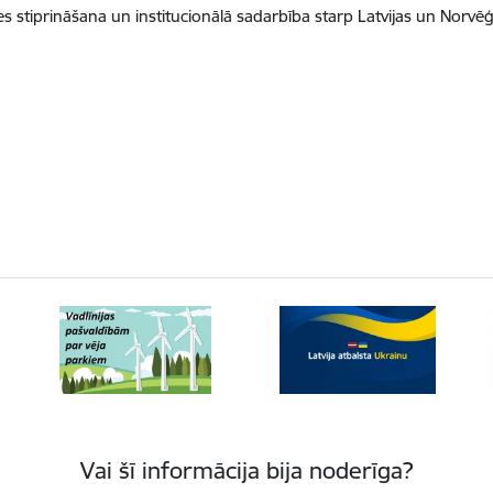
tiprināšana un institucionālā sadarbība starp Latvijas un Norvēģija
Vai šī informācija bija noderīga?