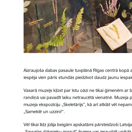
Aizraujoša dabas pasaule tuvplānā Rīgas centrā kopā ar
iespēja vien pāris stundās piedzīvot daudz jaunu iespa
Vasarā muzejs kļūst par īstu oāzi ne tikai ģimenēm ar b
randiņā vai pavadīt laiku netraucētā vienatnē. Muzeja pi
muzeja ekspozīciju „Skeletārijs”, kā arī atklāt vēl nep
„Sameklē un uzzini!”.
Vēl tikai līdz jūlija beigām apskatāmi pārsteidzoši Lat
„Savvaļas dzīvnieku mazuļi” ikviens var ieraudzīt unikā