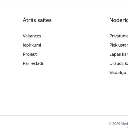
Kājene
Ātrās saites
Noderīg
Vakances
Privātuma
Iepirkumi
Piekļūsta
Projekti
Lapas kar
Par iestādi
Draudi, k
Sīkdatņu 
© 2026 Viedā