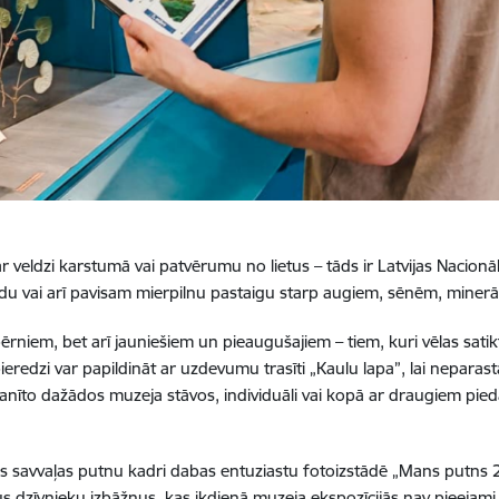
 veldzi karstumā vai patvērumu no lietus – tāds ir Latvijas Nacionā
idu vai arī pavisam mierpilnu pastaigu starp augiem, sēnēm, miner
ērniem, bet arī jauniešiem un pieaugušajiem – tiem, kuri vēlas sati
eredzi var papildināt ar uzdevumu trasīti „Kaulu lapa”, lai neparast
amanīto dažādos muzeja stāvos, individuāli vai kopā ar draugiem pied
vijas savvaļas putnu kadri dabas entuziastu fotoizstādē „Mans putns
lus dzīvnieku izbāžņus, kas ikdienā muzeja ekspozīcijās nav pieejam