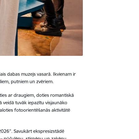
lais dabas muzejs vasarā. Ikvienam ir
āliem, putniem un zvēriem.
kties ar draugiem, doties romantiskā
ā veidā tuvāk iepazītu visjaunāko
aloties fotoorientēšanās aktivitātē
 2026”. Savukārt ekspresizstādē
i – pūčulēnu, stirnēnu un zaķēnu.