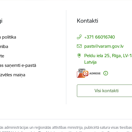
i
Kontakti
 politika
+371 66016740
E-pasts:
pasts@varam.gov.lv
mība
Peldu iela 25, Rīga, LV-
te
Latvija
as saņemti e-pastā
izvēles maiņa
Visi kontakti
s administrācijas un reģionālās attīstības ministrija, publicētā satura visas tiesības