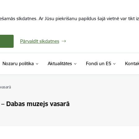
iešamās sīkdatnes. Ar Jūsu piekrišanu papildus šajā vietnē var tikt i
Pārvaldīt sīkdatnes
Nozaru politika
Aktualitātes
Fondi un ES
Kontak
 vasarā
ī – Dabas muzejs vasarā