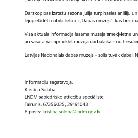
Dārzkopības izstāžu sezona jūlijā turpināsies ar liliju u
lejupielādēt mobilo lietotni „Dabas muzejs”, kas bez m
Visa aktuālā informācija lasāma muzeja tīmekļvietnē un
arī vasarā var apmeklēt muzeja darbalaikā – no trešdien
Latvijas Nacionālais dabas muzejs – solis tuvāk dabai. N
Informāciju sagatavoja:
Kristīna Soloha
LNDM sabiedrisko attiecību speciāliste
Tālrunis: 67356025, 29191043
E-pasts:
kristina.soloha@lndm.gov.lv