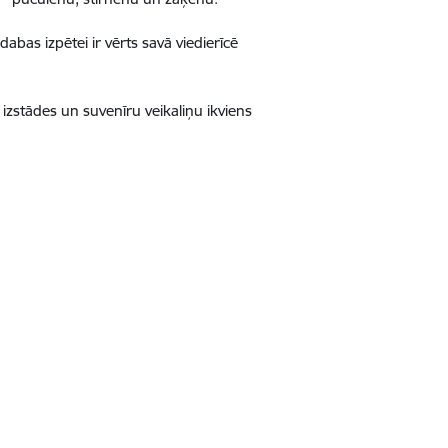
dabas izpētei ir vērts savā viedierīcē
izstādes un suvenīru veikaliņu ikviens