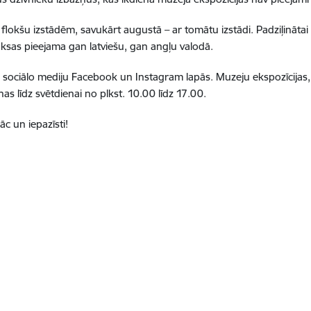
n flokšu izstādēm, savukārt augustā – ar tomātu izstādi. Padziļinātai 
aksas pieejama gan latviešu, gan angļu valodā.
 sociālo mediju Facebook un Instagram lapās. Muzeju ekspozīcijas, 
as līdz svētdienai no plkst. 10.00 līdz 17.00.
āc un iepazīsti!