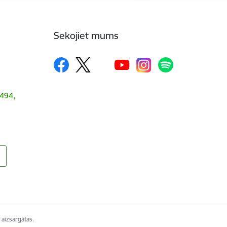
Sekojiet mums
1494,
 aizsargātas.