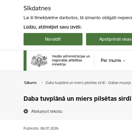
Pāriet uz lapas saturu
Sīkdatnes
Lai šī tīmekļvietne darbotos, tā izmanto obligāti nepiec
Lūdzu, atzīmējiet savu izvēli:
Noraidīt
Apstiprināt visas
Par mums
Sākums
Daba tuvplānā un miers pilsētas sirdī – Dabas muzejs
Daba tuvplānā un miers pilsētas sird
Atskaņot tekstu
Publicēts: 06.07.2026.