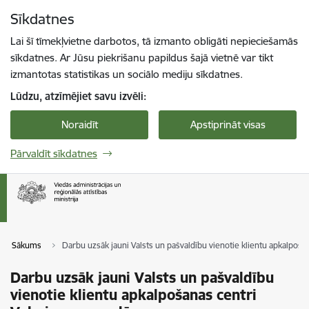
Pāriet uz lapas saturu
Sīkdatnes
Spied
lai meklētu
Enter
Lai šī tīmekļvietne darbotos, tā izmanto obligāti nepieciešamās
sīkdatnes. Ar Jūsu piekrišanu papildus šajā vietnē var tikt
izmantotas statistikas un sociālo mediju sīkdatnes.
Lūdzu, atzīmējiet savu izvēli:
Noraidīt
Apstiprināt visas
Pārvaldīt sīkdatnes
Sākums
Darbu uzsāk jauni Valsts un pašvaldību vienotie klientu apkalpoš
Darbu uzsāk jauni Valsts un pašvaldību
vienotie klientu apkalpošanas centri