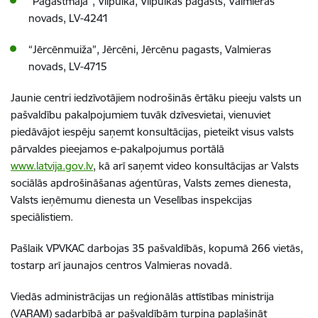
“Pagastmāja”, Vilpulka, Vilpulkas pagasts, Valmieras
novads, LV-4241
“Jērcēnmuiža”, Jērcēni, Jērcēnu pagasts, Valmieras
novads, LV-4715
Jaunie centri iedzīvotājiem nodrošinās ērtāku pieeju valsts un
pašvaldību pakalpojumiem tuvāk dzīvesvietai, vienuviet
piedāvājot iespēju saņemt konsultācijas, pieteikt visus valsts
pārvaldes pieejamos e-pakalpojumus portālā
www.latvija.gov.lv
, kā arī saņemt video konsultācijas ar Valsts
sociālās apdrošināšanas aģentūras, Valsts zemes dienesta,
Valsts ieņēmumu dienesta un Veselības inspekcijas
speciālistiem.
Pašlaik VPVKAC darbojas 35 pašvaldībās, kopumā 266 vietās,
tostarp arī jaunajos centros Valmieras novadā.
Viedās administrācijas un reģionālās attīstības ministrija
(VARAM) sadarbībā ar pašvaldībām turpina paplašināt