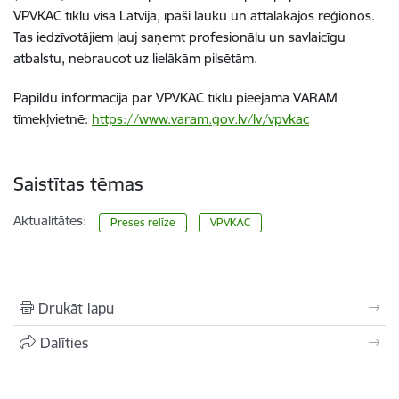
VPVKAC tīklu visā Latvijā, īpaši lauku un attālākajos reģionos.
Tas iedzīvotājiem ļauj saņemt profesionālu un savlaicīgu
atbalstu, nebraucot uz lielākām pilsētām.
Papildu informācija par VPVKAC tīklu pieejama VARAM
tīmekļvietnē:
https://www.varam.gov.lv/lv/vpvkac
Saistītas tēmas
Aktualitātes:
Preses relīze
VPVKAC
Drukāt lapu
Dalīties