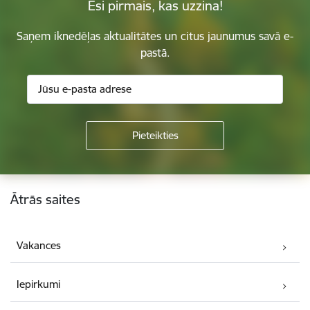
Esi pirmais, kas uzzina!
Saņem iknedēļas aktualitātes un citus jaunumus savā e-
pastā.
Kājene
Ātrās saites
Vakances
Iepirkumi