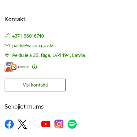
Kontakti
+371 66016740
E-pasts:
pasts@varam.gov.lv
Peldu iela 25, Rīga, LV-1494, Latvija
Visi kontakti
Sekojiet mums