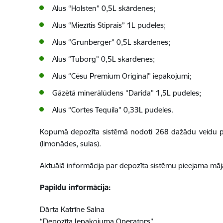
Alus “Holsten” 0,5L skārdenes;
Alus “Miezītis Stiprais” 1L pudeles;
Alus “Grunberger” 0,5L skārdenes;
Alus “Tuborg” 0,5L skārdenes;
Alus “Cēsu Premium Original” iepakojumi;
Gāzētā minerālūdens “Darida” 1,5L pudeles;
Alus “Cortes Tequila” 0,33L pudeles.
Kopumā depozīta sistēmā nodoti 268 dažādu veidu p
(limonādes, sulas).
Aktuālā informācija par depozīta sistēmu pieejama mā
Papildu informācija:
Dārta Katrīne Salna
“Depozīta Iepakojuma Operators”