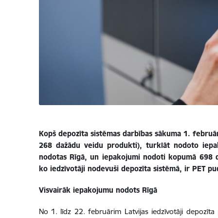
Kopš depozīta sistēmas darbības sākuma 1. februār
268 dažādu veidu produkti), turklāt nodoto iepa
nodotas Rīgā, un iepakojumi nodoti kopumā 698 da
ko iedzīvotāji nodevuši depozīta sistēmā, ir PET pu
Visvairāk iepakojumu nodots Rīgā
No 1. līdz 22. februārim Latvijas iedzīvotāji depo