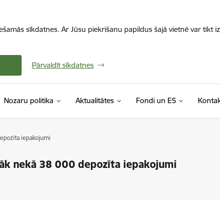
iešamās sīkdatnes. Ar Jūsu piekrišanu papildus šajā vietnē var tikt i
Pārvaldīt sīkdatnes
Nozaru politika
Aktualitātes
Fondi un ES
Kontak
depozīta iepakojumi
irāk nekā 38 000 depozīta iepakojumi