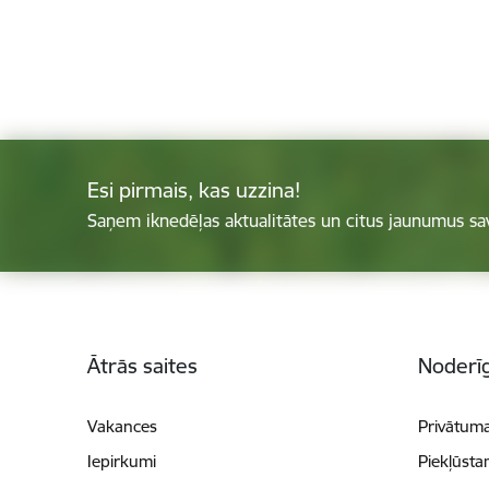
Esi pirmais, kas uzzina!
Saņem iknedēļas aktualitātes un citus jaunumus sa
Kājene
Ātrās saites
Noderīg
Vakances
Privātuma
Iepirkumi
Piekļūsta