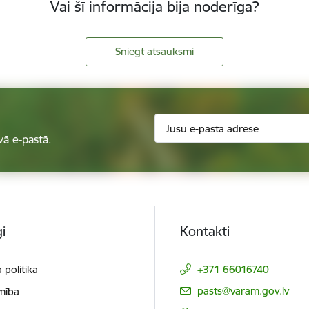
Vai šī informācija bija noderīga?
Sniegt atsauksmi
vā e-pastā.
i
Kontakti
 politika
+371 66016740
E-pasts:
pasts@varam.gov.lv
mība