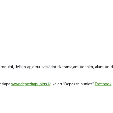
rodukti, lielāko apjomu sastādot dzeramajam ūdenim, alum un d
jaslapā
www.depozitapunkts.lv
, kā arī “Depozīta punkts”
Facebook