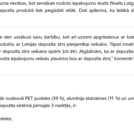
ojuma vienības, bet zemākais nodoto iepakojumu skaits fiksēts Latg
pozīta produkti tiek piegādāti vēlāk. Dati apliecina, ka lielākā d
r ne vien uzsākusi savu darbību, bet arī uzņem apgriezienus ar 
oduktu ar Latvijas depozīta zīmi pieejamībai veikalos. Tāpat novē
r depozīta zīmi veikalos izpērk ļoti ātri. Atgādinām, ka ar depoz
epozīta iepakojumu veikalu plauktos būs ar depozīta zīmi,” komentē
žāk nodevuši PET pudeles (39 %), alumīnija skārdenes (11 %) un univ
epozīta sistēmā pirmajās 3 nedēļās, ir:
deles;