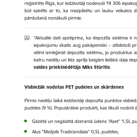
reģistrēts Rīgā, kur iedzīvotāji nodevuši 19 306 iepak
būt saistīts ar to, ka mazpilsētu un lauku veikalos de
pārdošanā nonākuši pirmie.
“Aktuālie dati apstiprina, ka depozīta sistēma i
iepakojumu skaits aug pakāpeniski – atbilstoši pr
vēlmi izmēģināt depozīta sistēmu, jo produktus a
katru nedēļu un līdz aprīļa beigām lielākā daļa d
valdes priekšsēdētājs Miks Stūrītis
.
Visbiežāk nodotas PET pudeles un skārdenes
Pirmo nedēļu laikā iedzīvotāji depozīta punktos visbie
pudeles (9 %). Populārākie produkti, kas tikuši nodoti d
Gāzētā un negāzētā dzeramā ūdens “Aset” 1,5L pu
Alus “Mežpils Tradicionālais” 0,5L pudeles;