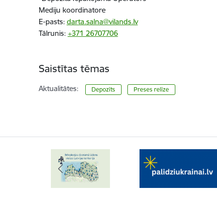
Mediju koordinatore
E-pasts:
darta.salna@vilands.lv
Tālrunis:
+371 26707706
Saistītas tēmas
Aktualitātes:
Depozīts
Preses relīze