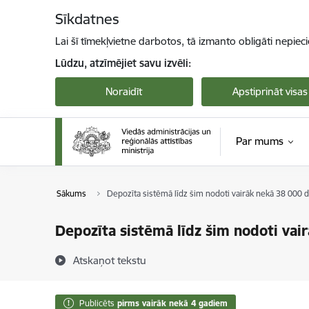
Pāriet uz lapas saturu
Sīkdatnes
Lai šī tīmekļvietne darbotos, tā izmanto obligāti nepiec
Lūdzu, atzīmējiet savu izvēli:
Noraidīt
Apstiprināt visas
Par mums
Sākums
Depozīta sistēmā līdz šim nodoti vairāk nekā 38 000 
Depozīta sistēmā līdz šim nodoti va
Atskaņot tekstu
Publicēts
pirms vairāk nekā 4 gadiem