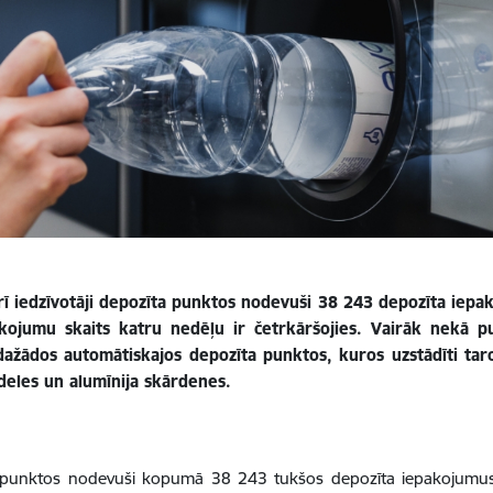
ī iedzīvotāji depozīta punktos nodevuši 38 243 depozīta iepak
kojumu skaits katru nedēļu ir četrkāršojies. Vairāk nekā 
žādos automātiskajos depozīta punktos, kuros uzstādīti tar
deles un alumīnija skārdenes.
zīta punktos nodevuši kopumā 38 243 tukšos depozīta iepakojumu