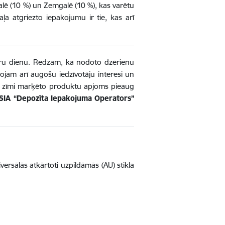
alē (10 %) un Zemgalē (10 %), kas varētu
aļa atgriezto iepakojumu ir tie, kas arī
katru dienu. Redzam, ka nodoto dzērienu
rojam arī augošu iedzīvotāju interesi un
īta zīmi marķēto produktu apjoms pieaug
SIA “Depozīta Iepakojuma Operators”
ersālās atkārtoti uzpildāmās (AU) stikla