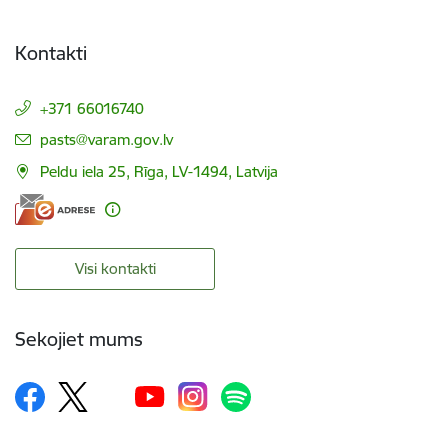
Kontakti
+371 66016740
E-pasts:
pasts@varam.gov.lv
Peldu iela 25, Rīga, LV-1494, Latvija
Visi kontakti
Sekojiet mums