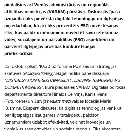
piedalīsies arī Viedās administrācijas un reģionālās
attīstības ministrijas (VARAM) pārstāvji. Diskusijās īpaša
uzmanība tiks pievērsta digitālo tehnoloģiju un ilgtspējas
mijiedarbībai, kā arī tiks prezentēts ESG novērtēšanas
rīks, kas palīdz uzņēmumiem novērtēt savu ietekmi uz
vides, sociālajiem un pārvaldības (ESG) aspektiem un
pārvērst ilgtspējas prasības konkurētspējas
priekšrocībās.
23. oktobrī plkst. 10.30 uz foruma Politikas un stratēģijas
skatuves (
Policy&Strategy Stage
) notiks paneļdiskusija
“DIGITALIZATION & SUSTAINABILITY: DRIVING TOMORROW’S
COMPETITIVENESS”,
kurā piedalīsies VARAM Digitālās politikas
departamenta direktors Rinalds Celmiņš, Kārlis Īvāns
(Futurcene) un
Latvijas valsts meži
valdes loceklis Māris
Kuzmins. Eksperti diskutēs, kā digitālās tehnoloģijas var kļūt
par ilgtspējīgas izaugsmes virzītājspēku, palīdzot
uzņēmumiem uzlabot efektivitāti, veicināt inovācijas un
vienlaikus sasniegt vides un sociālos mērķus. Tiks akcentēta