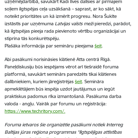
uzņēmējdarbībā, savukārt Kadi Ilves dalīsies ar pirmajiem
soļiem ilgtspējas ceļa uzsākšanā – saprast, ar ko sākt, kā
noteikt prioritātes un kā izmērīt progresu. Nora Šukīte
izstāstīs par uzņēmuma
Latvijas valsts meži
pieredzi, parādot,
kā ilgtspējas pieeja rada pievienoto vērtību organizācijai un
stiprina tās konkurētspēju.
Plašāka informācija par semināru pieejama
šeit
.
Abi pasākumi norisināsies klātienē Atta centrā Rīgā.
Paneļdiskusiju būs iespējams vērot arī tiešraidē foruma
platformā, savukārt seminārs paredzēts tikai klātienes
dalībniekiem, kuriem jāreģistrējas
šeit
. Semināra
apmeklētājiem būs iespēja uzdot jautājumus un iegūt
praktiskus padomus rīka izmantošanā. Pasākuma darba
valoda - angļu. Vairāk par forumu un reģistrācija:
https://www.techritory.com/.
Foruma ietvaros šie organizētie pasākumi notiek
Interreg
Baltijas jūras reģiona programmas
“Ilgtspējīgas attīstības