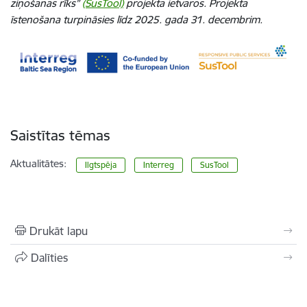
ziņošanas rīks”
(SusTool)
projekta ietvaros.
Projekta
īstenošana turpināsies līdz 2025. gada 31. decembrim.
Saistītas tēmas
Aktualitātes:
Ilgtspēja
Interreg
SusTool
Drukāt lapu
Dalīties