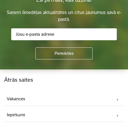
Saņem iknedēļas aktualitātes un citus jaunumus savā e-
pastā.
Kājene
Ātrās saites
Vakances
Iepirkumi