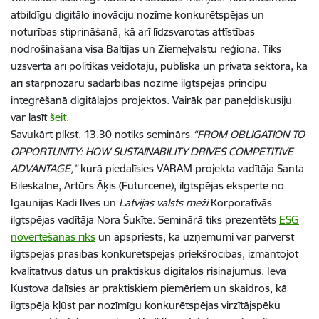
atbildīgu digitālo inovāciju nozīme konkurētspējas un
noturības stiprināšanā, kā arī līdzsvarotas attīstības
nodrošināšanā visā Baltijas un Ziemeļvalstu reģionā. Tiks
uzsvērta arī politikas veidotāju, publiskā un privātā sektora, kā
arī starpnozaru sadarbības nozīme ilgtspējas principu
integrēšanā digitālajos projektos. Vairāk par paneļdiskusiju
var lasīt
šeit
.
Savukārt plkst. 13.30 notiks seminārs
“FROM OBLIGATION TO
OPPORTUNITY: HOW SUSTAINABILITY DRIVES COMPETITIVE
ADVANTAGE,”
kurā piedalīsies VARAM projekta vadītāja Santa
Bileskalne, Artūrs Āķis (Futurcene), ilgtspējas eksperte no
Igaunijas Kadi Ilves un
Latvijas valsts meži
Korporatīvās
ilgtspējas vadītāja Nora Šukīte. Seminārā tiks prezentēts
ESG
novērtēšanas rīks
un apspriests, kā uzņēmumi var pārvērst
ilgtspējas prasības konkurētspējas priekšrocībās, izmantojot
kvalitatīvus datus un praktiskus digitālos risinājumus. Ieva
Kustova dalīsies ar praktiskiem piemēriem un skaidros, kā
ilgtspēja kļūst par nozīmīgu konkurētspējas virzītājspēku