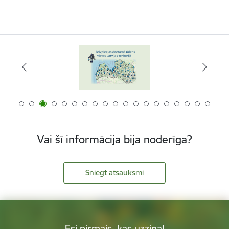
Vai šī informācija bija noderīga?
Sniegt atsauksmi
Esi pirmais, kas uzzina!