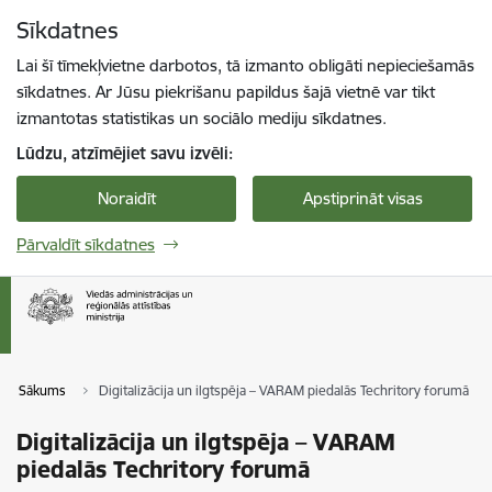
Pāriet uz lapas saturu
Sīkdatnes
Spied
lai meklētu
Enter
Lai šī tīmekļvietne darbotos, tā izmanto obligāti nepieciešamās
sīkdatnes. Ar Jūsu piekrišanu papildus šajā vietnē var tikt
izmantotas statistikas un sociālo mediju sīkdatnes.
Lūdzu, atzīmējiet savu izvēli:
Noraidīt
Apstiprināt visas
Pārvaldīt sīkdatnes
Sākums
Digitalizācija un ilgtspēja – VARAM piedalās Techritory forumā
Digitalizācija un ilgtspēja – VARAM
piedalās Techritory forumā