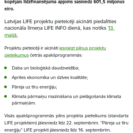
kopējais līdzfinansējuma apjoms sasniedz 601,5 miljonus
eiro.
Latvijas LIFE projektu pieteicēji aicināti piedalīties
nacionāla līmeņa LIFE INFO dienā, kas notiks
13.
maijā.
Projektu pieteicēji ir aicināti
iesniegt pilnus projektu
pieteikumus
četrās apakšprogrammās:
Daba un bioloģiskā daudzveidība;
Aprites ekonomika un dzīves kvalitāte;
Pāreja uz tīru enerģiju;
Klimata pārmaiņu mazināšana un pielāgošanās klimata
pārmaiņām.
Visās apakšprogrammās pilns projekta pieteikums (standarta
LIFE projektiem) jāiesniedz līdz 22. septembrim. “Pāreja uz tīru
enerģiju” LIFE projekti jāiesniedz līdz 16. septembrim.