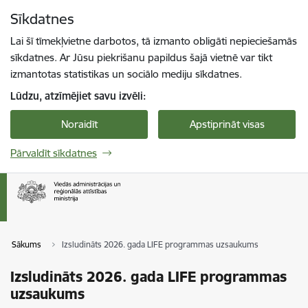
Pāriet uz lapas saturu
Sīkdatnes
Spied
lai meklētu
Enter
Lai šī tīmekļvietne darbotos, tā izmanto obligāti nepieciešamās
sīkdatnes. Ar Jūsu piekrišanu papildus šajā vietnē var tikt
izmantotas statistikas un sociālo mediju sīkdatnes.
Lūdzu, atzīmējiet savu izvēli:
Noraidīt
Apstiprināt visas
Pārvaldīt sīkdatnes
Sākums
Izsludināts 2026. gada LIFE programmas uzsaukums
Izsludināts 2026. gada LIFE programmas
uzsaukums