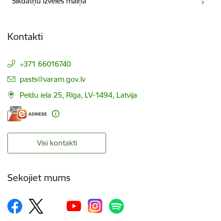
Sīkdatņu izvēles maiņa
Kontakti
+371 66016740
E-pasts:
pasts@varam.gov.lv
Peldu iela 25, Rīga, LV-1494, Latvija
Visi kontakti
Sekojiet mums