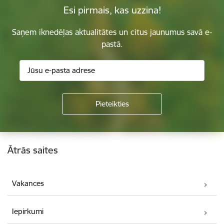
Esi pirmais, kas uzzina!
Saņem iknedēļas aktualitātes un citus jaunumus savā e-
pastā.
Kājene
Ātrās saites
Vakances
Iepirkumi