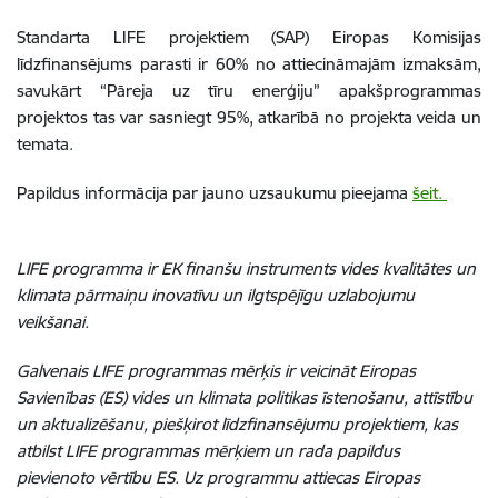
Standarta LIFE projektiem (SAP) Eiropas Komisijas
līdzfinansējums parasti ir 60% no attiecināmajām izmaksām,
savukārt “Pāreja uz tīru enerģiju” apakšprogrammas
projektos tas var sasniegt 95%, atkarībā no projekta veida un
temata.
Papildus informācija par jauno uzsaukumu pieejama
šeit.
LIFE programma ir EK finanšu instruments vides kvalitātes un
klimata pārmaiņu inovatīvu un ilgtspējīgu uzlabojumu
veikšanai.
Galvenais LIFE programmas mērķis ir veicināt Eiropas
Savienības (ES) vides un klimata politikas īstenošanu, attīstību
un aktualizēšanu, piešķirot līdzfinansējumu projektiem, kas
atbilst LIFE programmas mērķiem un rada papildus
pievienoto vērtību ES. Uz programmu attiecas Eiropas