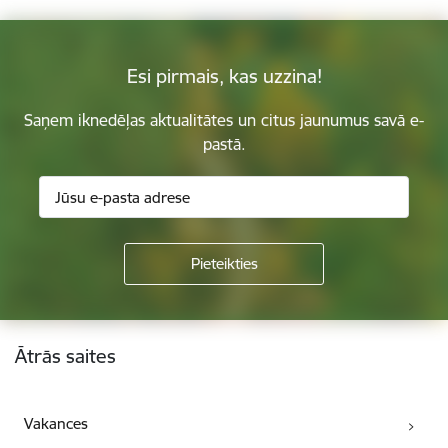
Esi pirmais, kas uzzina!
Saņem iknedēļas aktualitātes un citus jaunumus savā e-
pastā.
Kājene
Ātrās saites
Vakances