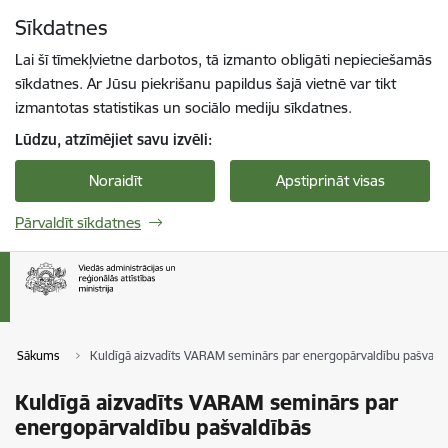
Pāriet uz lapas saturu
Sīkdatnes
Spied
lai meklētu
Enter
Lai šī tīmekļvietne darbotos, tā izmanto obligāti nepieciešamās
sīkdatnes. Ar Jūsu piekrišanu papildus šajā vietnē var tikt
izmantotas statistikas un sociālo mediju sīkdatnes.
Lūdzu, atzīmējiet savu izvēli:
Noraidīt
Apstiprināt visas
Pārvaldīt sīkdatnes
Sākums
Kuldīgā aizvadīts VARAM seminārs par energopārvaldību pašvald
Kuldīgā aizvadīts VARAM seminārs par
energopārvaldību pašvaldībās