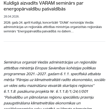
Kuldīgā aizvadīts VARAM seminārs par
energopārvaldību pašvaldībās
28.04.2026.
2026. gada 24. aprīlī Kuldīgā, koncertzālē “DUNA” norisinājās Viedās
administrācijas un reģionālās attīstības ministrijas organizētais reģionālais
seminārs “Energopārvaldība pašvaldībā: no datiem…
Seminārus organizē Viedās administrācijas un reģionālās
attīstības ministrija Eiropas Savienības kohēzijas politikas
programmas 2021.–2027. gadam 6.1.1. specifiskā atbalsta
mērķa “Pārejas uz klimatneitralitāti radīto ekonomisko, sociālo
un vides seku mazināšana visvairāk skartajos reģionos”
6.1.1.8. pasākuma projekta Nr. 6.1.1.8/1/24/I/001
“Pašvaldību un plānošanas reģionu speciālistu prasmju
paaugstināšana klimatneitrālas ekonomikas un
sociālekonomisko seku saistībā ar klimata pārmaiņām