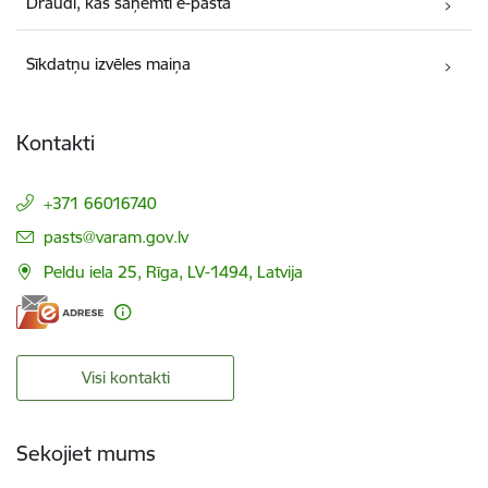
Draudi, kas saņemti e-pastā
Sīkdatņu izvēles maiņa
Kontakti
+371 66016740
E-pasts:
pasts@varam.gov.lv
Peldu iela 25, Rīga, LV-1494, Latvija
Visi kontakti
Sekojiet mums