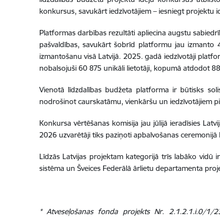
konkursus, savukārt iedzīvotājiem – iesniegt projektu ide
Platformas darbības rezultāti apliecina augstu sabiedr
pašvaldības, savukārt šobrīd platformu jau izmanto 
izmantošanu visā Latvijā. 2025. gadā iedzīvotāji platf
nobalsojuši 60 875 unikāli lietotāji, kopumā atdodot 88 
Vienotā līdzdalības budžeta platforma ir būtisks soli
nodrošinot caurskatāmu, vienkāršu un iedzīvotājiem pie
Konkursa vērtēšanas komisija jau jūlijā ieradīsies Latvi
2026 uzvarētāji tiks paziņoti apbalvošanas ceremonijā
Līdzās Latvijas projektam kategorijā trīs labāko vidū i
sistēma un Šveices Federālā ārlietu departamenta pro
* Atveseļošanas fonda projekts Nr. 2.1.2.1.i.0/1/