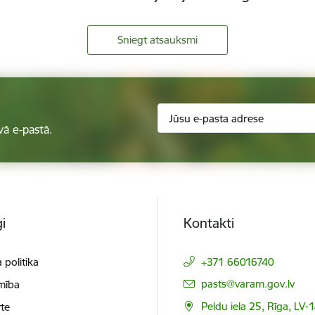
Sniegt atsauksmi
vā e-pastā.
i
Kontakti
 politika
+371 66016740
E-pasts:
pasts@varam.gov.lv
mība
Peldu iela 25, Rīga, LV-
te