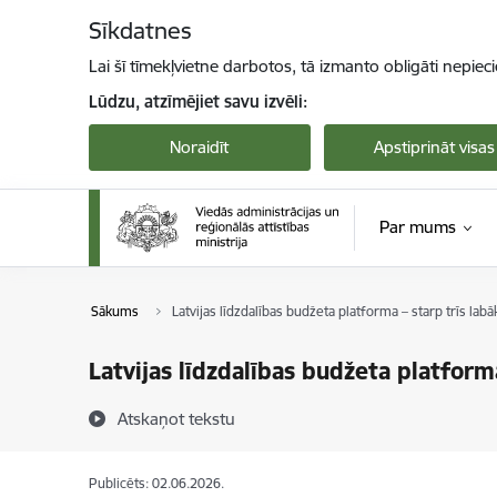
Pāriet uz lapas saturu
Sīkdatnes
Lai šī tīmekļvietne darbotos, tā izmanto obligāti nepiec
Lūdzu, atzīmējiet savu izvēli:
Noraidīt
Apstiprināt visas
Par mums
Sākums
Latvijas līdzdalības budžeta platforma – starp trīs la
Latvijas līdzdalības budžeta platform
Atskaņot tekstu
Publicēts: 02.06.2026.