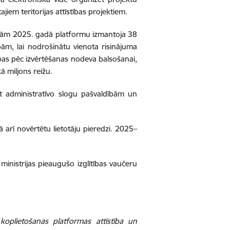
ajiem teritorijas attīstības projektiem.
ldībām 2025. gadā platformu izmantoja 38
ām, lai nodrošinātu vienota risinājuma
ības pēc izvērtēšanas nodeva balsošanai,
ā miljons reižu.
not administratīvo slogu pašvaldībām un
ā arī novērtētu lietotāju pieredzi. 2025–
 ministrijas pieaugušo izglītības vaučeru
koplietošanas platformas attīstība un