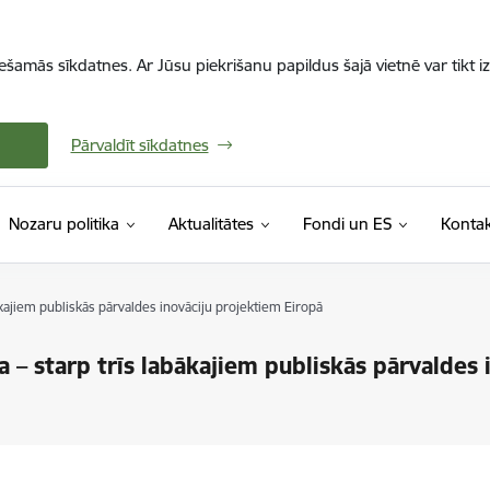
iešamās sīkdatnes. Ar Jūsu piekrišanu papildus šajā vietnē var tikt i
Pārvaldīt sīkdatnes
Nozaru politika
Aktualitātes
Fondi un ES
Kontak
bākajiem publiskās pārvaldes inovāciju projektiem Eiropā
a – starp trīs labākajiem publiskās pārvaldes 