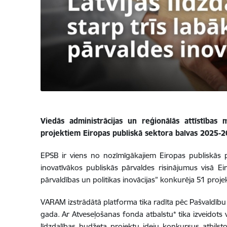
Viedās administrācijas un reģionālās attīstības 
projektiem Eiropas publiskā sektora balvas 2025-202
EPSB ir viens no nozīmīgākajiem Eiropas publiskās pār
inovatīvākos publiskās pārvaldes risinājumus visā Ei
pārvaldības un politikas inovācijas” konkurēja 51 projek
VARAM izstrādātā platforma tika radīta pēc Pašvaldību 
gada. Ar Atveseļošanas fonda atbalstu* tika izveidots v
līdzdalības budžeta projektu ideju konkursus atbilst