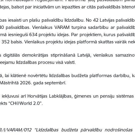
jas, balsot par iniciatīvām un iepazīties ar citās pašvaldībās īstenot
ības iesaisti un plašu pašvaldību līdzdalību. No 42 Latvijas pašva
40 pašvaldības. Vienlaikus VARAM turpina sadarbību ar pašvaldīb
ormā iesnieguši 634 projektu idejas. Par projektiem, kurus pašvald
352 balsis. Vienlaikus projektu idejas platformā skatītas vairāk nek
s digitālās demokrātijas stiprināšanā Latvijā, vienlaikus samazi
ejamu līdzdalības procesu visā valstī.
jā, lai klātienē novērtētu līdzdalības budžeta platformas darbību, k
 Māstrihtā 2026. gada septembrī.
r iekļuvusi arī Horvātijas Labklājības, ģimenes un pensiju sistēmas
jekts “CH@World 2.0”.
23/I/VARAM/012 "Līdzdalības budžeta pārvaldību nodrošinošas 