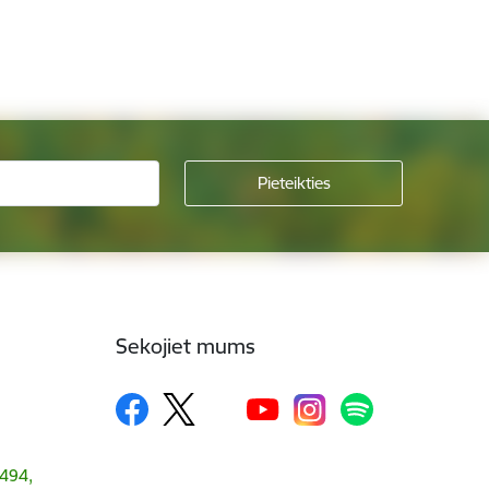
Sekojiet mums
1494,