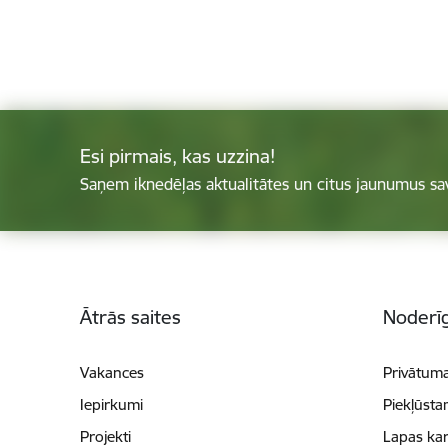
Esi pirmais, kas uzzina!
Saņem iknedēļas aktualitātes un citus jaunumus sa
Kājene
Ātrās saites
Noderīg
Vakances
Privātuma
Iepirkumi
Piekļūsta
Projekti
Lapas kar