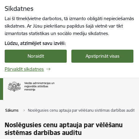
Pāriet uz lapas saturu
Sīkdatnes
Spied
lai meklētu
Enter
Lai šī tīmekļvietne darbotos, tā izmanto obligāti nepieciešamās
sīkdatnes. Ar Jūsu piekrišanu papildus šajā vietnē var tikt
izmantotas statistikas un sociālo mediju sīkdatnes.
Lūdzu, atzīmējiet savu izvēli:
Noraidīt
Apstiprināt visas
Pārvaldīt sīkdatnes
Sākums
Noslēgusies cenu aptauja par vēlēšanu sistēmas darbības auditu
Noslēgusies cenu aptauja par vēlēšanu
sistēmas darbības auditu