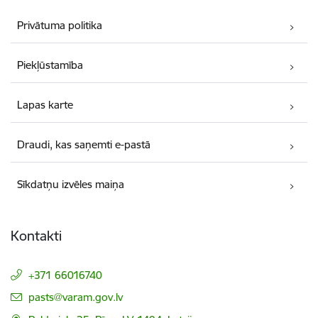
Privātuma politika
Piekļūstamība
Lapas karte
Draudi, kas saņemti e-pastā
Sīkdatņu izvēles maiņa
Kontakti
+371 66016740
E-pasts:
pasts@varam.gov.lv