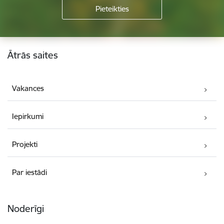
Kājene
Ātrās saites
Vakances
Iepirkumi
Projekti
Par iestādi
Noderīgi