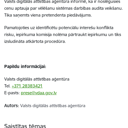
Valsts digitālās attīstības aģentūra informē, ka ir noslēgusies
cenu aptauja par vēlēšanu sistēmas darbības audita veikšanu.
Tika saņemts viena pretendenta piedāvājums.
Pamatojoties uz identificētu potenciālu interešu konflikta
risku, iepirkuma komisija nolēma pārtraukt iepirkumu un tiks
izsludināta atkārtota procedūra.
Papildu informācijai:
Valsts digitālās attīstības aģentūra
Tel.
+371 28383421
E-pasts:
prese@vdaa.gov.lv
Autors:
Valsts digitālās attīstības aģentūra
Saistītas tēmas